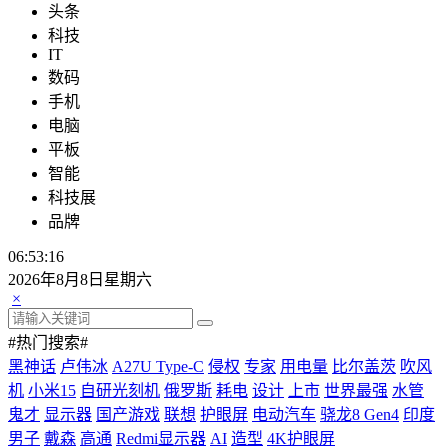
头条
科技
IT
数码
手机
电脑
平板
智能
科技展
品牌
06:53:17
2026年8月8日星期六
×
#热门搜索#
黑神话
卢伟冰
A27U Type-C
侵权
专家
用电量
比尔盖茨
吹风
机
小米15
自研光刻机
俄罗斯
耗电
设计
上市
世界最强
水管
鬼才
显示器
国产游戏
联想
护眼屏
电动汽车
骁龙8 Gen4
印度
男子
戴森
高通
Redmi显示器
AI
造型
4K护眼屏