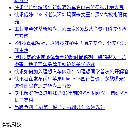
机推荐
快讯
1分钟1块钱：新能源汽车充电占位费被吐槽太贵
快讯
俄妹COS《老头环》玛莉卡女王：深V高衩礼服优
雅
工业
夏至饮茶新风尚，碧云泉N9s煮茶净饮机科技传承
东方韵
P科技
霍姆赛福：以科技守护中式厨房安全，让安心常
伴生活
P科技
赛轮集团液体黄金轮胎时尚系列：解码彩边工艺
密码，携手百年品牌重构轮胎美学范式
快讯
如何加入理想汽车内测：AI理想同学首次公开解答
快讯
赶在发布前！苹果iPhone 16国行售价、参数曝光：
这价你买它还是华为三折叠
快讯
俄罗斯绕过制裁 为35年前的光刻机续命：自研光刻
机已亮相
品牌
争创＂AI第一城＂，杭州凭什么领先？
智能科技