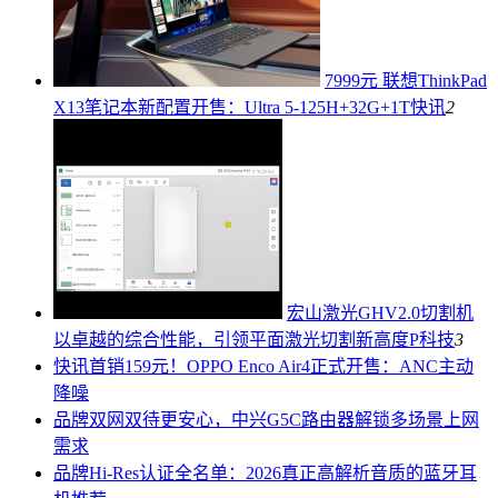
7999元 联想ThinkPad
X13笔记本新配置开售：Ultra 5-125H+32G+1T
快讯
2
宏山激光GHV2.0切割机
以卓越的综合性能，引领平面激光切割新高度
P科技
3
快讯
首销159元！OPPO Enco Air4正式开售：ANC主动
降噪
品牌
双网双待更安心，中兴G5C路由器解锁多场景上网
需求
品牌
Hi-Res认证全名单：2026真正高解析音质的蓝牙耳