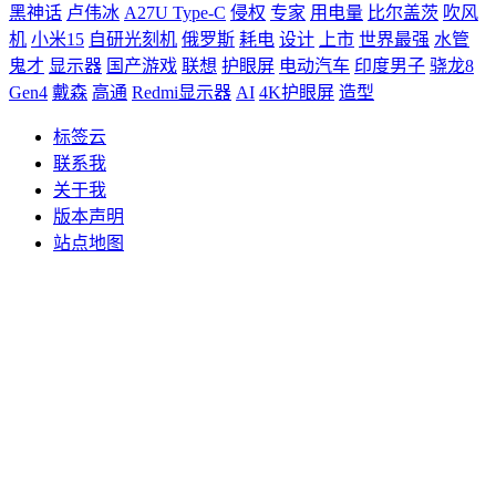
黑神话
卢伟冰
A27U Type-C
侵权
专家
用电量
比尔盖茨
吹风
机
小米15
自研光刻机
俄罗斯
耗电
设计
上市
世界最强
水管
鬼才
显示器
国产游戏
联想
护眼屏
电动汽车
印度男子
骁龙8
Gen4
戴森
高通
Redmi显示器
AI
4K护眼屏
造型
标签云
联系我
关于我
版本声明
站点地图