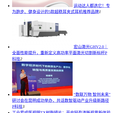
运动达人都选它！专
为跑步、健身设计的5款超稳耳夹式耳机推荐
品牌
1
宏山激光GHV2.0｜
全面性能提升，重新定义高功率平面激光切割新标杆
P
科技
2
“数联万物 智创未来”
研讨会在昆明成功举办，共话数智驱动产业升级新路径
P科技
3
工业
爱成医视明TX树脂镜片：开启轻盈清晰视界新体验