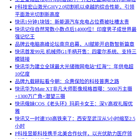
P科技
宏山激光GHV2.0切割机以卓越的综合性能，引领
平面激光切割新高度
快讯
1分钟1块钱：新能源汽车充电占位费被吐槽太贵
快讯
记住自然常数小数点后14000位！印度男子成世界最
强记忆王
品牌
云电脑高峰论坛南京启幕，AI赋能开启数智新篇章
快讯
首发99元 机械师G1手柄开售：四霍尔系统、支持三
模链接
快讯
华为建立全球最大光储微网电站“红海”：年供电超
10亿度
品牌
九载耕耘看今朝：众惠保险的科技普惠之路
快讯
华为Mate XT非凡大师影像规格首曝：5000万主摄
+1300万广角+潜望三摄
快讯
俄妹COS《老头环》玛莉卡女王：深V高衩礼服优
雅
快讯
又一时速350高铁来了：西安至武汉从5小时缩至2.5
小时
P科技
昱能科技携手北美合作伙伴，以光伏助力医疗领