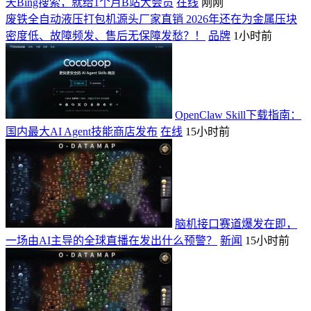
天Bing搜索，就给1个月B站大会员
在线
刚刚
废铁全自动液压打包机源头厂家直销 2026年还在为金属压块
密度低、故障频发、售后无保障发愁？！
品牌
1小时前
OpenClaw Skill下载指南：
国内最大AI Agent技能商店发布
在线
15小时前
脑机接口赛道爆发在即，
一场由AI主导的全球直播在发出什么预警？
新闻
15小时前