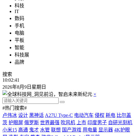
科技
IT
数码
手机
电脑
平板
智能
科技展
品牌
搜索
10:02:41
2026年8月9日星期日
×
#热门搜索#
卢伟冰
设计
黑神话
A27U Type-C
电动汽车
侵权
耗电
比尔盖
茨
护眼屏
俄罗斯
世界最强
吹风机
上市
印度男子
自研光刻机
小米15
高通
鬼才
水管
联想
国产游戏
用电量
显示器
4K护眼