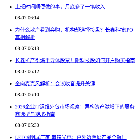
上班时间顺便做的事，月底多了一笔收入
08-07 06:14
为什么散户看到弃购，机构却选择接盘？长鑫科技IPO
真相解析
08-07 06:13
长鑫扩产引爆半导体股票！附科技股如何开户购买指南
08-07 06:12
全向麦克风解析：会议收音提升关键
08-07 06:10
2026企业IT运维外包市场观察：异构资产激增下的服务
商选型与避坑指南
08-07 05:30
LED透明屏厂家-翰锐光电：户外透明屏产品全解！