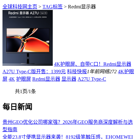
全球科技网主页
>
TAG标签
> Redmi显示器
4K护眼屏、自带C口！Redmi显示器
A27U Type-C版开售：1399元
科技快报
1年前
网络
272
4K护眼
屏
4K
护眼屏
Redmi显示器
显示器
A27U Type-C
共1页/1条
每日新闻
贵州GEO优化公司哪家强？2026年GEO服务商深度解析与选
型指南
全能23.8寸便携显示器来袭！8192级笔触压感，EHOMEWEI