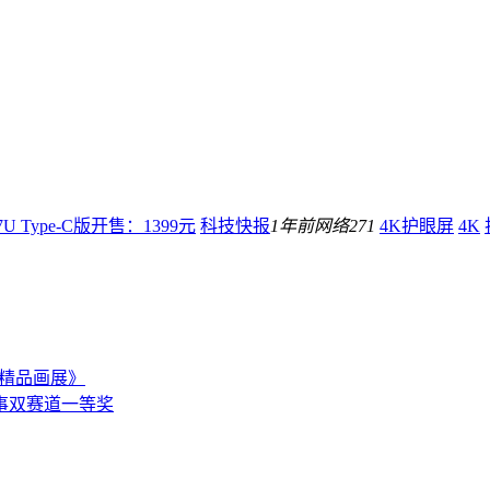
 Type-C版开售：1399元
科技快报
1年前
网络
271
4K护眼屏
4K
坡精品画展》
事双赛道一等奖