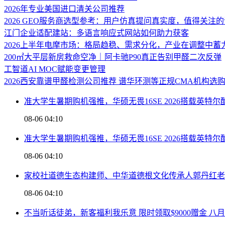
2026年专业美国进口清关公司推荐
2026 GEO服务商选型参考：用户仿真提问真实度，值得关注
江门企业适配建站：多语言响应式网站如何助力获客
2026上半年电摩市场：格局趋稳、需求分化，产业在调整中蓄
200㎡大平层新房救命空净｜阿卡驰P90真正告别甲醛二次反弹
工智道AI MOC赋能变更管理
2026西安靠谱甲醛检测公司推荐 谱华环测等正规CMA机构选
准大学生暑期购机强推，华硕无畏16SE 2026搭载英特尔
08-06 04:10
准大学生暑期购机强推，华硕无畏16SE 2026搭载英特尔
08-06 04:10
家校社道德生态构建师、中华道德根文化传承人郭丹红老
08-06 04:10
不当听话徒弟，新客福利我乐意 限时领取$9000赠金 八