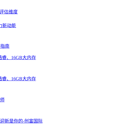
的评估维度
力新动能
购指南
酷睿、16GB大内存
酷睿、16GB大内存
师
月迎新是你的-创富国际