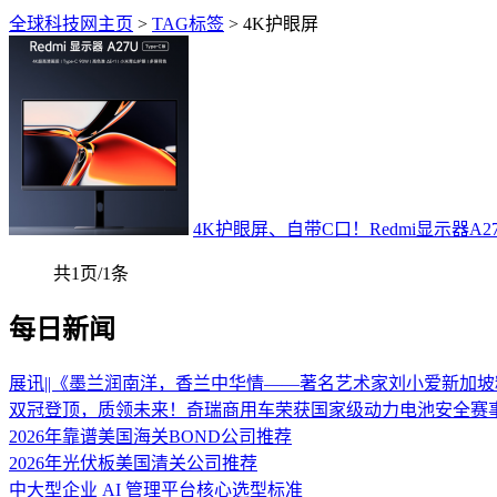
全球科技网主页
>
TAG标签
> 4K护眼屏
4K护眼屏、自带C口！Redmi显示器A27U
共1页/1条
每日新闻
展讯||《墨兰润南洋，香兰中华情——著名艺术家刘小爱新加
双冠登顶，质领未来！奇瑞商用车荣获国家级动力电池安全赛
2026年靠谱美国海关BOND公司推荐
2026年光伏板美国清关公司推荐
中大型企业 AI 管理平台核心选型标准