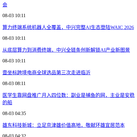
会
08-03 10:11
算力终端系统机器人全覆盖，中兴完整AI生态登陆WAIC 2026
08-03 10:11
从底层算力到消费终端，中兴全链条创新解锁AI产业新图景
08-03 10:11
壹坐标跨境电商全球选品第三次走进临沂
08-03 08:11
医学生靠网盘推广月入四位数：副业是捕鱼的网，主业是安稳
的船
08-03 04:35
雄东科技新城：立足京津雄价值高地，敬献环雄宜居范本
08-03 04:32