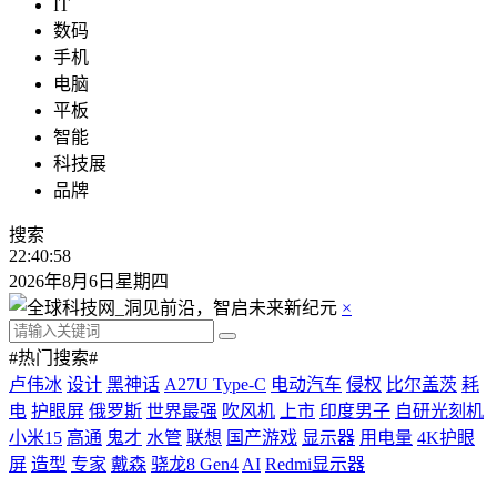
IT
数码
手机
电脑
平板
智能
科技展
品牌
搜索
22:40:59
2026年8月6日星期四
×
#热门搜索#
卢伟冰
设计
黑神话
A27U Type-C
电动汽车
侵权
比尔盖茨
耗
电
护眼屏
俄罗斯
世界最强
吹风机
上市
印度男子
自研光刻机
小米15
高通
鬼才
水管
联想
国产游戏
显示器
用电量
4K护眼
屏
造型
专家
戴森
骁龙8 Gen4
AI
Redmi显示器