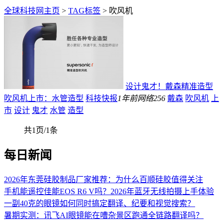
全球科技网主页
>
TAG标签
> 吹风机
设计鬼才！戴森精准造型
吹风机上市：水管造型
科技快报
1年前
网络
256
戴森
吹风机
上
市
设计
鬼才
水管
造型
共1页/1条
每日新闻
2026年东莞硅胶制品厂家推荐：为什么百顺硅胶值得关注
手机能遥控佳能EOS R6 V吗？2026年蓝牙无线拍摄上手体验
一副40克的眼镜如何同时搞定翻译、纪要和视觉搜索？
暑期实测：讯飞AI眼镜能在嘈杂景区跑通全链路翻译吗？