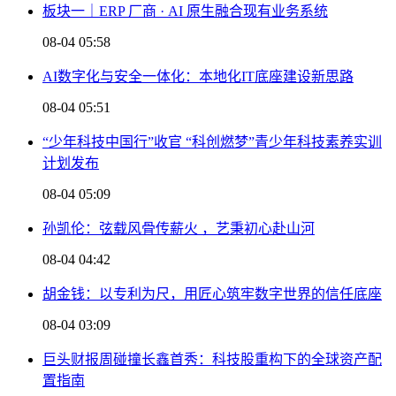
板块一｜ERP 厂商 · AI 原生融合现有业务系统
08-04 05:58
AI数字化与安全一体化：本地化IT底座建设新思路
08-04 05:51
“少年科技中国行”收官 “科创燃梦”青少年科技素养实训
计划发布
08-04 05:09
孙凯伦：弦载风骨传薪火 ，艺秉初心赴山河
08-04 04:42
胡金钱：以专利为尺，用匠心筑牢数字世界的信任底座
08-04 03:09
巨头财报周碰撞长鑫首秀：科技股重构下的全球资产配
置指南