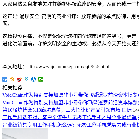
大家自然会自发地关注并维护科技底座的安全，从而形成一个
这正是“涌现安全”高明的商业阳谋：放弃脆弱的单点防御，
网。
这场视频直播，不仅是论论全球推向全球市场的冲锋号，更是
进化洪流面前，守护文明安全的主动权，必须从今天开始交还
本文地址：http://www.quanqiukeji.com/kjtt/656.html
相关推荐
VoidChain作为特别支持加盟非小号带你飞暨暹罗前沿资本博览
VoidChain作为特别支持加盟非小号带你飞暨暹罗前沿资本博览
第16届炉博会5.13廊坊启幕，三大招让好产品引领市场
国际
1
工作手机选不对，客户全流失！无极工作手机才是企业最优解
企业级销售专用工作手机怎么选？无极工作手机凭实力成行业