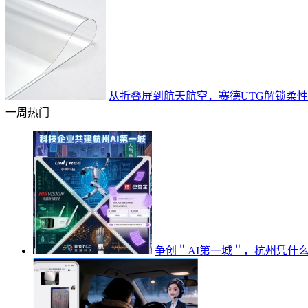
从折叠屏到航天航空，赛德UTG解锁柔
一周热门
争创＂AI第一城＂，杭州凭什