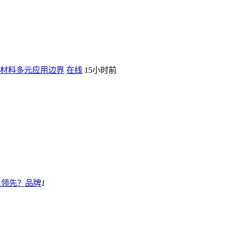
性材料多元应用边界
在线
15小时前
么领先？
品牌
1