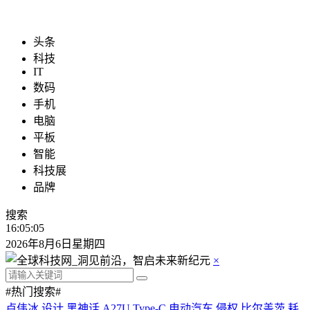
头条
科技
IT
数码
手机
电脑
平板
智能
科技展
品牌
搜索
16:05:05
2026年8月6日星期四
×
#热门搜索#
卢伟冰
设计
黑神话
A27U Type-C
电动汽车
侵权
比尔盖茨
耗