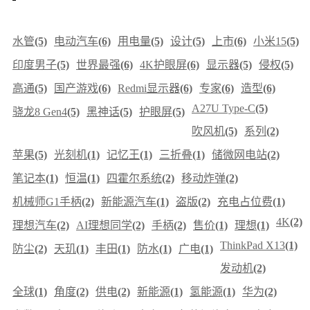
水管
(5)
电动汽车
(6)
用电量
(5)
设计
(5)
上市
(6)
小米15
(5)
印度男子
(5)
世界最强
(6)
4K护眼屏
(6)
显示器
(5)
侵权
(5)
高通
(5)
国产游戏
(6)
Redmi显示器
(6)
专家
(6)
造型
(6)
A27U Type-C
(5)
骁龙8 Gen4
(5)
黑神话
(5)
护眼屏
(5)
吹风机
(5)
系列
(2)
苹果
(5)
光刻机
(1)
记忆王
(1)
三折叠
(1)
储微网电站
(2)
笔记本
(1)
恒温
(1)
四霍尔系统
(2)
移动炸弹
(2)
机械师G1手柄
(2)
新能源汽车
(1)
盗版
(2)
充电占位费
(1)
4K
(2)
理想汽车
(2)
AI理想同学
(2)
手柄
(2)
售价
(1)
理想
(1)
ThinkPad X13
(1)
防尘
(2)
天玑
(1)
丰田
(1)
防水
(1)
广电
(1)
发动机
(2)
全球
(1)
角度
(2)
供电
(2)
新能源
(1)
氢能源
(1)
华为
(2)