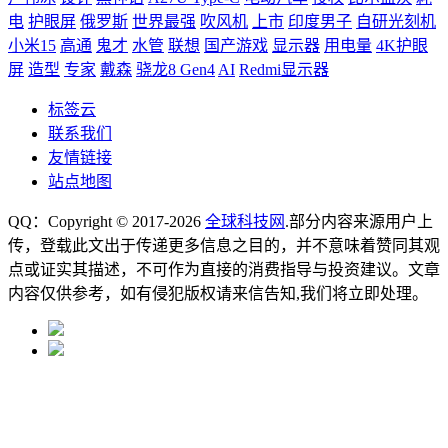
电
护眼屏
俄罗斯
世界最强
吹风机
上市
印度男子
自研光刻机
小米15
高通
鬼才
水管
联想
国产游戏
显示器
用电量
4K护眼
屏
造型
专家
戴森
骁龙8 Gen4
AI
Redmi显示器
标签云
联系我们
友情链接
站点地图
QQ：Copyright © 2017-2026
全球科技网
.部分内容来源用户上
传，登载此文出于传递更多信息之目的，并不意味着赞同其观
点或证实其描述，不可作为直接的消费指导与投资建议。文章
内容仅供参考，如有侵犯版权请来信告知,我们将立即处理。