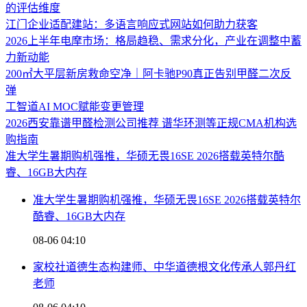
的评估维度
江门企业适配建站：多语言响应式网站如何助力获客
2026上半年电摩市场：格局趋稳、需求分化，产业在调整中蓄
力新动能
200㎡大平层新房救命空净｜阿卡驰P90真正告别甲醛二次反
弹
工智道AI MOC赋能变更管理
2026西安靠谱甲醛检测公司推荐 谱华环测等正规CMA机构选
购指南
准大学生暑期购机强推，华硕无畏16SE 2026搭载英特尔酷
睿、16GB大内存
准大学生暑期购机强推，华硕无畏16SE 2026搭载英特尔
酷睿、16GB大内存
08-06 04:10
家校社道德生态构建师、中华道德根文化传承人郭丹红
老师