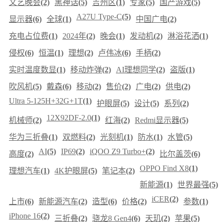
文艺晚会
(2)
黑神话
(5)
吉州区
(1)
专家
(5)
国产游戏
(5)
A27U Type-C
(5)
显示器
(6)
全球
(1)
中国广电
(2)
充电占位费
(1)
2024年
(2)
晚会
(1)
发动机
(2)
淋浴花洒
(1)
侵权
(6)
恒温
(1)
理想
(2)
卢伟冰
(6)
手柄
(2)
实时温度数显
(1)
移动炸弹
(2)
AI理想同学
(2)
盗版
(1)
吹风机
(5)
戴森
(6)
移动
(2)
售价
(2)
广电
(2)
供电
(2)
Ultra 5-125H+32G+1T
(1)
护眼屏
(5)
设计
(5)
系列
(2)
12X92DF-2.0
(1)
机械师
(2)
红海
(2)
Redmi显示器
(5)
华为三折叠
(1)
双燃料
(2)
光刻机
(1)
防水
(1)
水管
(5)
AI
(5)
IP69
(2)
iQOO Z9 Turbo+
(2)
高度
(2)
比尔盖茨
(6)
OPPO Find X8
(1)
理想汽车
(1)
4K护眼屏
(5)
笔记本
(2)
新能源
(1)
世界最强
(5)
iCER
(2)
上市
(6)
新能源汽车
(2)
造型
(6)
价格
(2)
参数
(1)
iPhone 16
(2)
三折叠
(2)
骁龙8 Gen4
(6)
天玑
(2)
苹果
(5)