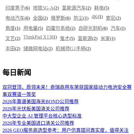
印度男子
(6)
地铁5G-A
(2)
氢能源汽车
(2)
耗电
(5)
4K
(1)
电动汽车
(6)
全国
(2)
俄罗斯
(6)
防尘
(1)
索尼
(2)
角度
(1)
用电量
(5)
四霍尔系统
(2)
自研光刻机
(6)
汽车
(1)
ThinkPad X13
(1)
文艺
(2)
鬼才
(5)
氢能源
(2)
米家
(1)
丰田
(2)
储微网电站
(2)
机械师G1手柄
(2)
每日新闻
双冠登顶，质领未来！奇瑞商用车荣获国家级动力电池安全赛
事双赛道一等奖
2026年靠谱美国海关BOND公司推荐
2026年光伏板美国清关公司推荐
中大型企业 AI 管理平台核心选型标准
2026年专业美国进口清关公司推荐
2026 GEO服务商选型参考：用户仿真提问真实度，值得关注