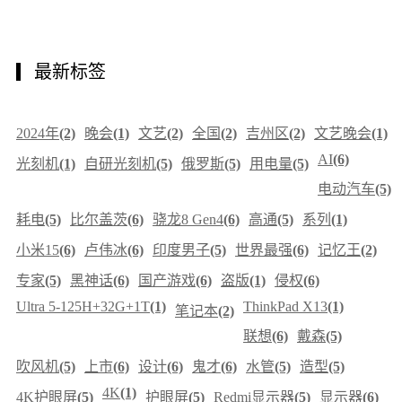
最新标签
2024年
(2)
晚会
(1)
文艺
(2)
全国
(2)
吉州区
(2)
文艺晚会
(1)
AI
(6)
光刻机
(1)
自研光刻机
(5)
俄罗斯
(5)
用电量
(5)
电动汽车
(5)
耗电
(5)
比尔盖茨
(6)
骁龙8 Gen4
(6)
高通
(5)
系列
(1)
小米15
(6)
卢伟冰
(6)
印度男子
(5)
世界最强
(6)
记忆王
(2)
专家
(5)
黑神话
(6)
国产游戏
(6)
盗版
(1)
侵权
(6)
Ultra 5-125H+32G+1T
(1)
ThinkPad X13
(1)
笔记本
(2)
联想
(6)
戴森
(5)
吹风机
(5)
上市
(6)
设计
(6)
鬼才
(6)
水管
(5)
造型
(5)
4K
(1)
4K护眼屏
(5)
护眼屏
(5)
Redmi显示器
(5)
显示器
(6)