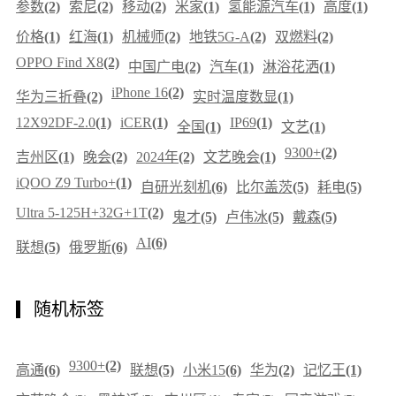
参数
(2)
索尼
(2)
移动
(2)
米家
(1)
氢能源汽车
(1)
高度
(1)
价格
(1)
红海
(1)
机械师
(2)
地铁5G-A
(2)
双燃料
(2)
OPPO Find X8
(2)
中国广电
(2)
汽车
(1)
淋浴花洒
(1)
iPhone 16
(2)
华为三折叠
(2)
实时温度数显
(1)
12X92DF-2.0
(1)
iCER
(1)
IP69
(1)
全国
(1)
文艺
(1)
9300+
(2)
吉州区
(1)
晚会
(2)
2024年
(2)
文艺晚会
(1)
iQOO Z9 Turbo+
(1)
自研光刻机
(6)
比尔盖茨
(5)
耗电
(5)
Ultra 5-125H+32G+1T
(2)
鬼才
(5)
卢伟冰
(5)
戴森
(5)
AI
(6)
联想
(5)
俄罗斯
(6)
随机标签
9300+
(2)
高通
(6)
联想
(5)
小米15
(6)
华为
(2)
记忆王
(1)