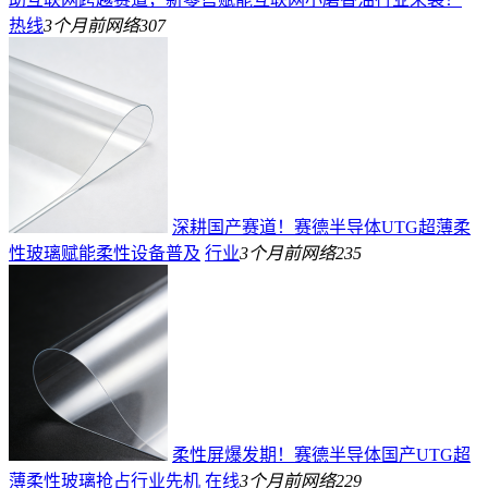
热线
3个月前
网络
307
深耕国产赛道！赛德半导体UTG超薄柔
性玻璃赋能柔性设备普及
行业
3个月前
网络
235
柔性屏爆发期！赛德半导体国产UTG超
薄柔性玻璃抢占行业先机
在线
3个月前
网络
229