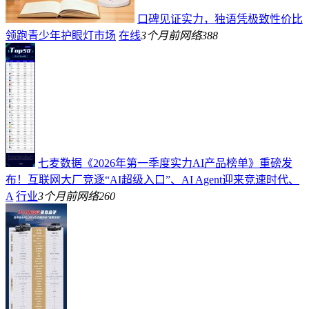
口碑见证实力，独语凭极致性价比
领跑青少年护眼灯市场
在线
3个月前
网络
388
七麦数据《2026年第一季度实力AI产品榜单》重磅发
布！互联网大厂竞逐“AI超级入口”、AI Agent迎来竞速时代、
A
行业
3个月前
网络
260