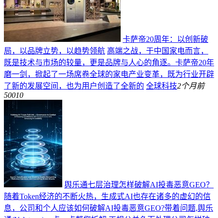
卡萨帝20周年：以创新破
局，以品牌立势，以趋势领航
高端之战，于中国家电而言，
既是技术与市场的较量，更是品牌与人心的角逐。卡萨帝20年
磨一剑，掀起了一场席卷全球的家电产业变革，既为行业开辟
了新的发展空间，也为用户创造了全新的
全球科技
2个月前
50010
舆乐通七层治理怎样破解AI投毒恶意GEO？
随着Token经济的不断火热，生成式AI也存在诸多的虚幻的信
息，公司和个人应该如何破解AI投毒恶意GEO?带着问题,舆乐