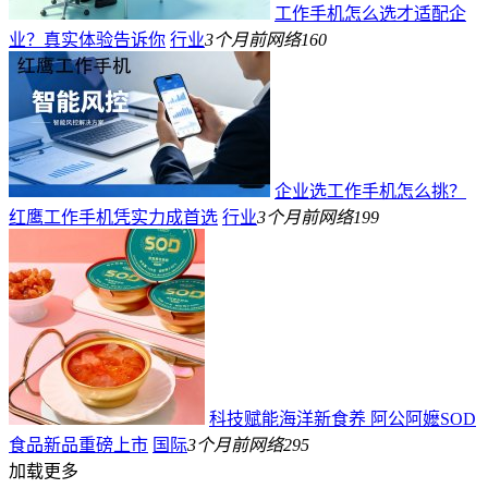
工作手机怎么选才适配企
业？真实体验告诉你
行业
3个月前
网络
160
企业选工作手机怎么挑？
红鹰工作手机凭实力成首选
行业
3个月前
网络
199
科技赋能海洋新食养 阿公阿嬷SOD
食品新品重磅上市
国际
3个月前
网络
295
加载更多