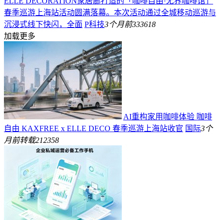
ELLE DECORATION家居廊打造的「咖啡自由·无界咖啡馆」
春季巡游上海站活动圆满落幕。本次活动通过全城移动巡游与
沉浸式线下快闪，全面
P科技
3个月前
333618
加载更多
AI重构家用咖啡体验 咖啡
自由 KAXFREE x ELLE DECO 春季巡游上海站收官
国际
3个
月前
转载
212358