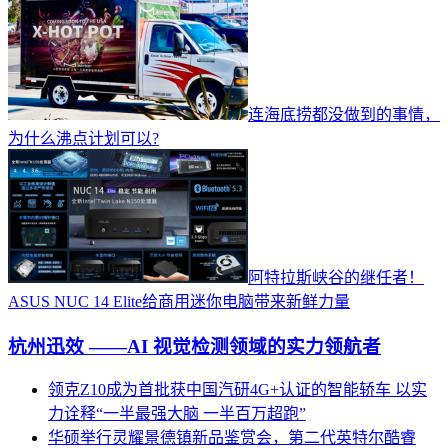
连海底捞都没做到的事情，
为什么沸点计划可以?
阿特拉斯峡谷的继任者！
ASUS NUC 14 Elite给商用迷你电脑带来新鲜力量
杭州迅效 ——AI 视觉检测领域的实力领航者
领克Z10成为首批获中国汽研4G+认证的智能轿车 以实
力诠释“一半最强大脑 一半百万超跑”
华硕举行灵耀景德镇新品鉴赏会，第二代英特尔酷睿