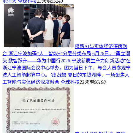
滨海大
全球科技
23天前
55243
探路AI与实体经济深度融
合 浙江宁波加码“人工智能+”分层分类布局
6月26日，“甬立潮
头 数智跃升——华为中国行2026·宁波新质生产力创新活动”在
浙江宁波国际会议中心举办。图为当日下午，与会人员参观宁
波人工智能超算中心。 钱 战摄 夏日的东钱湖畔，一场聚焦人
工智能与实体经济深度融合
全球科技
23天前
66198