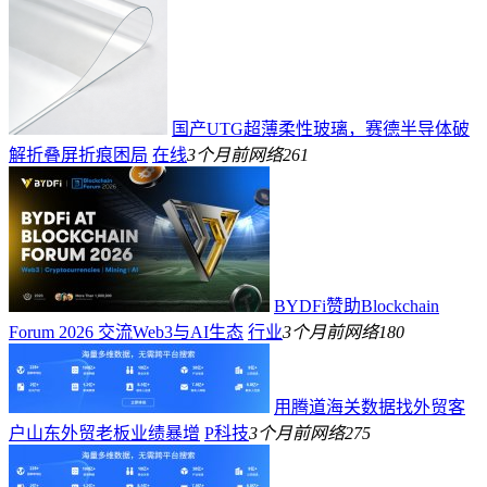
国产UTG超薄柔性玻璃，赛德半导体破
解折叠屏折痕困局
在线
3个月前
网络
261
BYDFi赞助Blockchain
Forum 2026 交流Web3与AI生态
行业
3个月前
网络
180
用腾道海关数据找外贸客
户山东外贸老板业绩暴增
P科技
3个月前
网络
275