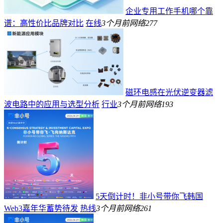
企业专用工作手机哪个靠
谱：高性价比品牌对比
在线
3个月前
网络
277
磁环电感在光伏逆变器滤
波电路中的应用与选型分析
行业
3个月前
网络
193
5天倒计时！非小号带你飞韩国
Web3嘉年华蓄势待发
热线
3个月前
网络
261