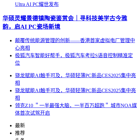
Ultra AI PC耀世发布
华硕灵耀景德镇陶瓷鉴赏会｜寻科技美学古今雅
韵，启AI PC瓷场新境
颠覆传统能源管理的创新——香港首家虚拟电厂管理中
心亮相
极狐汽车智能好帮手，极狐汽车考拉S语音控制精准定
位
骁龙赋能AI触手可及，华硕轻薄PC新品CES2025集中亮
相
骁龙赋能AI触手可及，华硕轻薄PC新品CES2025集中亮
相
领克Z10 ＂一半最强大脑，一半百万超跑＂ 城市NOA媒
体首次试驾开启
最新
推荐