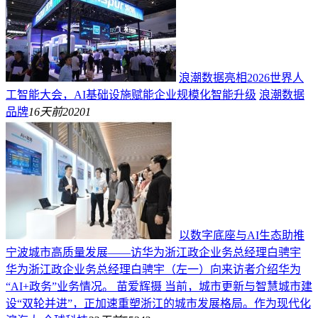
浪潮数据亮相2026世界人
工智能大会，AI基础设施赋能企业规模化智能升级
浪潮数据
品牌
16天前
20201
以数字底座与AI生态助推
宁波城市高质量发展——访华为浙江政企业务总经理白骋宇
华为浙江政企业务总经理白骋宇（左一）向来访者介绍华为
“AI+政务”业务情况。 苗爱辉摄 当前，城市更新与智慧城市建
设“双轮并进”，正加速重塑浙江的城市发展格局。作为现代化