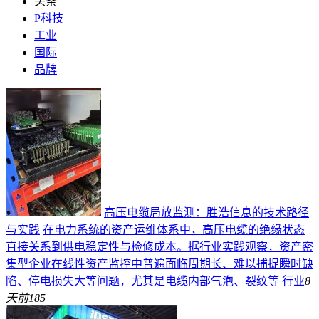
头条
P科技
工业
国际
品牌
高压电缆局放监测：胜浩信息的技术路径
与实践
在电力系统的资产运维体系中，高压电缆的绝缘状态
直接关系到供电稳定性与检修成本。据行业实践观察，资产密
集型企业在线性资产监控中普遍面临周期长、难以捕捉瞬时缺
陷、停电损失大等问题，尤其是电缆内部气泡、裂纹等
行业
8
天前
185