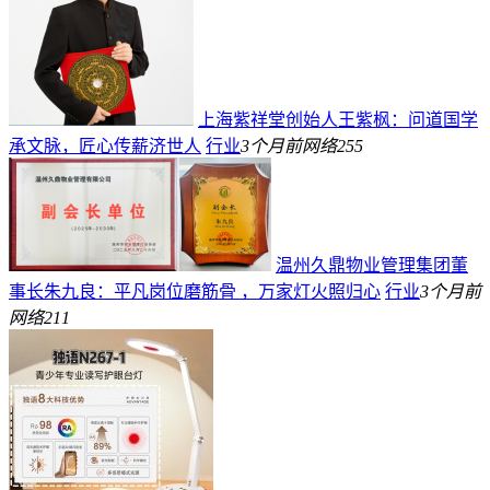
上海紫祥堂创始人王紫枫：问道国学
承文脉，匠心传薪济世人
行业
3个月前
网络
255
温州久鼎物业管理集团董
事长朱九良：​平凡岗位磨筋骨 ，万家灯火照归心
行业
3个月前
网络
211