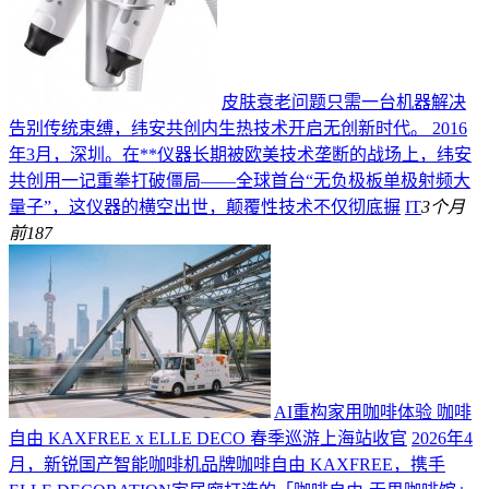
皮肤衰老问题只需一台机器解决
告别传统束缚，纬安共创内生热技术开启无创新时代。 2016
年3月，深圳。在**仪器长期被欧美技术垄断的战场上，纬安
共创用一记重拳打破僵局——全球首台“无负极板单极射频大
量子”，这仪器的横空出世，颠覆性技术不仅彻底摒
IT
3个月
前
187
AI重构家用咖啡体验 咖啡
自由 KAXFREE x ELLE DECO 春季巡游上海站收官
2026年4
月，新锐国产智能咖啡机品牌咖啡自由 KAXFREE，携手