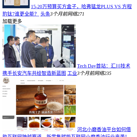
15-20万预算买方盒子，哈弗猛龙PLUS VS 方程
豹钛7谁更全能？
头条
3个月前
网络
271
加载更多
Tech Day首站：汇川技术
携手长安汽车共绘智造新蓝图
工业
3个月前
网络
235
河北小磨香油平台如何借
助互联网跨越赛道，新零售赋能互联网小磨香油行业来袭！