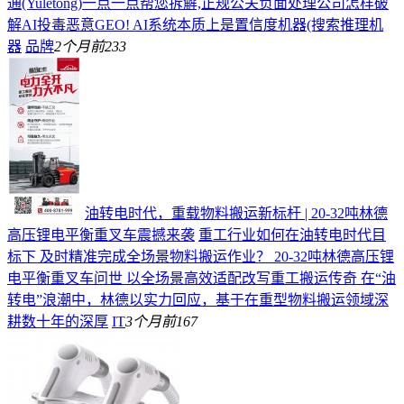
通(Yuletong)一点一点帮您拆解,正规公关负面处理公司怎样破
解AI投毒恶意GEO! AI系统本质上是置信度机器(搜索推理机
器
品牌
2个月前
233
油转电时代，重载物料搬运新标杆 | 20-32吨林德
高压锂电平衡重叉车震撼来袭
重工行业如何在油转电时代目
标下 及时精准完成全场景物料搬运作业？ 20-32吨林德高压锂
电平衡重叉车问世 以全场景高效适配改写重工搬运传奇 在“油
转电”浪潮中，林德以实力回应，基于在重型物料搬运领域深
耕数十年的深厚
IT
3个月前
167