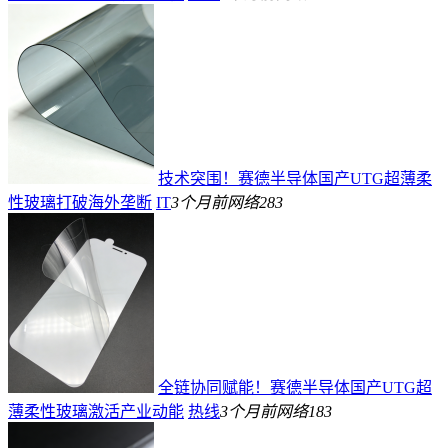
技术突围！赛德半导体国产UTG超薄柔
性玻璃打破海外垄断
IT
3个月前
网络
283
全链协同赋能！赛德半导体国产UTG超
薄柔性玻璃激活产业动能
热线
3个月前
网络
183