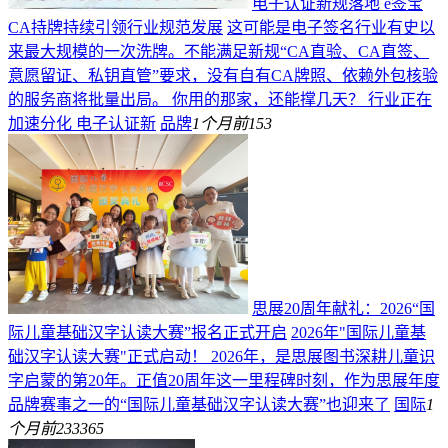
电子认证新规落地 e签宝
CA持牌持续引领行业规范发展
这可能是电子签名行业有史以
来最大规模的一次洗牌。不能满足新规“CA直验、CA直签、
意愿留证、私钥直管”要求，没有自有CA牌照、依赖外包核验
的服务商将批量出局。 你用的那家，还能撑几天？ 行业正在
加速分化 电子认证新
品牌
1个月前
153
思展20周年献礼：2026“国
际儿童基础汉字认读大赛”报名正式开启
2026年"国际儿童基
础汉字认读大赛"正式启动！ 2026年，是思展图书深耕儿童识
字启蒙的第20年。正值20周年这一里程碑时刻，作为思展年度
品牌赛事之一的“国际儿童基础汉字认读大赛”也迎来了
国际
1
个月前
233365