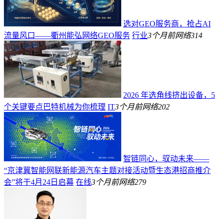
选对GEO服务商，抢占AI
流量风口——衢州能弘网络GEO服务
行业
3个月前
网络
314
2026 年选角线挤出设备，5
个关键要点巴特机械为你梳理
IT
3个月前
网络
202
智链同心，驭动未来——
“京津冀智能网联新能源汽车主题对接活动暨生态港招商推介
会”将于4月24日启幕
在线
3个月前
网络
279