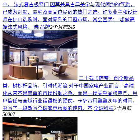
中，‌ 法式复古极窄门 ‌因其兼具古典美学与现代简约的气质，
已成为别墅、豪宅及高品位民宿的热门之选。许多业主和设计
师在佛山选购时，面对庞杂的门窗市场，常会困惑：“想做高
端法式风格，‌ 佛
品牌
2个月前
245
二十载卡萨帝：创全新品
类，树标杆品牌，引时代潮流
对于中国家电产业而言，高端
化从来不是简单的市场份额之争，而是一场关乎品牌尊严、用
户信任与全球行业话语权的硬仗。卡萨帝用整整20年的时间，
书写了一段改写全球家电版图的传奇，不
全球科技
2个月前
50007