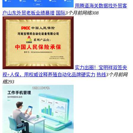
用腾道海关数据找外贸客
户山东外贸老板业绩暴增
国际
3个月前
网络
308
实力出圈！宝明祥双签央
视+人保，用权威诠释养殖自动化品牌硬实力
热线
3个月前
网
络
293