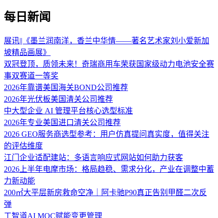
每日新闻
展讯||《墨兰润南洋，香兰中华情——著名艺术家刘小爱新加
坡精品画展》
双冠登顶，质领未来！奇瑞商用车荣获国家级动力电池安全赛
事双赛道一等奖
2026年靠谱美国海关BOND公司推荐
2026年光伏板美国清关公司推荐
中大型企业 AI 管理平台核心选型标准
2026年专业美国进口清关公司推荐
2026 GEO服务商选型参考：用户仿真提问真实度，值得关注
的评估维度
江门企业适配建站：多语言响应式网站如何助力获客
2026上半年电摩市场：格局趋稳、需求分化，产业在调整中蓄
力新动能
200㎡大平层新房救命空净｜阿卡驰P90真正告别甲醛二次反
弹
工智道AI MOC赋能变更管理