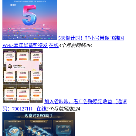
5天倒计时！非小号带你飞韩国
Web3嘉年华蓄势待发
在线
3个月前
网络
284
加入省咔咔，看广告赚稳定收益（邀请
码：700127H）
在线
3个月前
网络
224