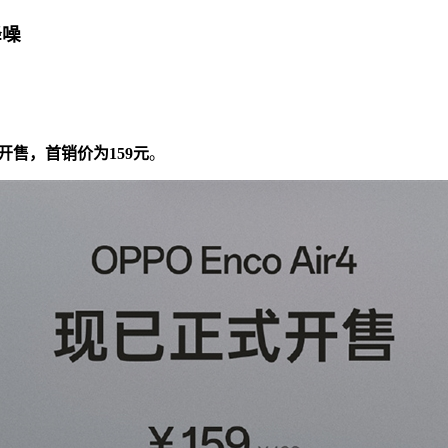
降噪
正式开售，首销价为159元
。