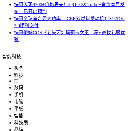
快讯
天玑9300+价格屠夫！iQOO Z9 Turbo+官宣本月发
布：已开启预约
快讯
全球首台最大功率！iCER双燃料发动机12X92DF-
2.0顺利交付
快讯
俄妹COS《老头环》玛莉卡女王：深V高衩礼服优
雅
智能科技
头条
科技
IT
数码
手机
电脑
平板
智能
科技展
品牌