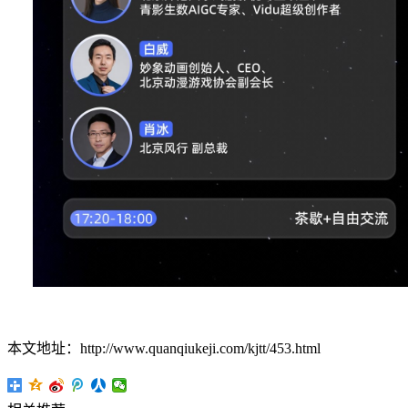
本文地址：http://www.quanqiukeji.com/kjtt/453.html