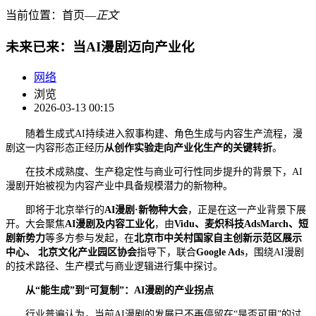
当前位置：
首页
―
正文
未来已来：当AI漫剧迈向产业化
网络
浏览
2026-03-13 00:15
随着生成式AI持续进入叙事构建、角色生成与内容生产流程，漫
剧这一内容形态正经历
从创作实验走向产业化生产的关键转折
。
在技术成熟度、生产稳定性与商业可行性同步提升的背景下，AI
漫剧开始被视为内容产业中具备规模潜力的新物种。
即将于北京举行的
AI漫剧·新物种大会
，正是在这一产业背景下展
开。大会聚焦
AI
漫剧及
内容工业化
，由
Vidu、麦炽科技
AdsMarch
、短
剧新势力
等多方参与发起，在
北京市中关村国家自主创新示范区展示
中心、 北京文化产业园区协会
指导下，联合
Google Ads
，围绕AI漫剧
的技术路径、生产模式与商业逻辑进行集中探讨。
从“能生成”到“可复制”：AI
漫剧的
产业拐点
行业普遍认为，当前AI漫剧的发展已不再停留在“是否可用”的讨