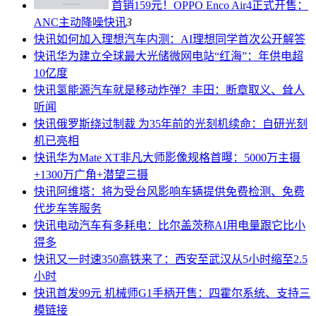
首销159元！OPPO Enco Air4正式开售：
ANC主动降噪
快讯
3
快讯
如何加入理想汽车内测：AI理想同学首次公开解答
快讯
华为建立全球最大光储微网电站“红海”：年供电超
10亿度
快讯
氢能源汽车就是移动炸弹？丰田：断章取义、耸人
听闻
快讯
俄罗斯绕过制裁 为35年前的光刻机续命：自研光刻
机已亮相
快讯
华为Mate XT非凡大师影像规格首曝：5000万主摄
+1300万广角+潜望三摄
快讯
阿维塔：将为受台风影响车辆提供免费检测、免费
代步车等服务
快讯
电动汽车有多耗电：比尔盖茨称AI用电量跟它比小
得多
快讯
又一时速350高铁来了：西安至武汉从5小时缩至2.5
小时
快讯
首发99元 机械师G1手柄开售：四霍尔系统、支持三
模链接