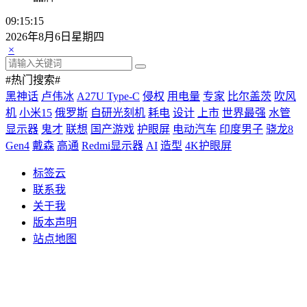
09:15:16
2026年8月6日星期四
×
#热门搜索#
黑神话
卢伟冰
A27U Type-C
侵权
用电量
专家
比尔盖茨
吹风
机
小米15
俄罗斯
自研光刻机
耗电
设计
上市
世界最强
水管
显示器
鬼才
联想
国产游戏
护眼屏
电动汽车
印度男子
骁龙8
Gen4
戴森
高通
Redmi显示器
AI
造型
4K护眼屏
标签云
联系我
关于我
版本声明
站点地图