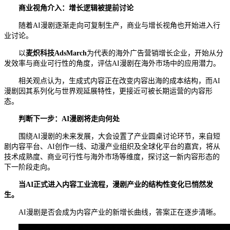
商业视角介入：增长逻辑被提前讨论
随着AI漫剧逐渐走向可复制生产，商业与增长视角也开始进入行
业讨论。
以
麦炽科技
AdsMarch
为代表的海外广告营销增长企业，开始从分
发效率与商业可行性的角度，评估AI漫剧在海外市场中的应用潜力。
相关观点认为，生成式内容正在改变内容出海的成本结构，而AI
漫剧因其系列化与世界观延展特性，更接近可被长期运营的内容形
态。
判断下一步：AI
漫剧将
走向何处
围绕AI漫剧的未来发展，大会设置了产业圆桌讨论环节，来自短
剧内容平台、AI创作一线、动漫产业组织及全球化平台的嘉宾，将从
技术成熟度、商业可行性与海外市场等维度，探讨这一新内容形态的
下一阶段走向。
当AI正式进入内容工业流程，
漫剧产业
的结构性变化已悄然发
生。
AI漫剧是否会成为内容产业的新增长曲线，答案正在逐步清晰。