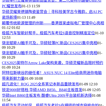
华硕举行灵耀景德镇新品鉴赏会，第二代英特尔酷睿Ultra AI
PC耀世发布
01-13 11:59
华硕灵耀景德镇陶瓷鉴赏会｜寻科技美学古今雅韵，启AI PC
瓷场新境
01-13 11:49
颠覆传统能源管理的创新——香港首家虚拟电厂管理中心亮相
01-12 01:02
极狐汽车智能好帮手，极狐汽车考拉S语音控制精准定位
01-10
12:53
骁龙赋能AI触手可及，华硕轻薄PC新品CES2025集中亮相
01-
09 10:29
骁龙赋能AI触手可及，华硕轻薄PC新品CES2025集中亮相
01-
09 10:29
CES2025英特尔Arrow Lake架构来袭，华硕灵耀新品限时预约
01-09 10:24
阿特拉斯峡谷的继任者！ASUS NUC 14 Elite给商用迷你电脑
带来新鲜力量
01-09 10:08
超凡进化！ROG 2025全系笔记本新品重磅发布
01-09 12:10
锐龙9000好搭档 华硕AMD B850、B840主板首发
01-09 12:05
华硕Intel B860主板发布 酷睿Ultra 200S平台装机新选择
01-08
11:54
极狐汽车灵动如风，极狐汽车考拉S在拥挤的城市穿梭自如
01-