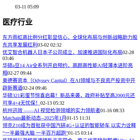
03-11 05:09
医疗行业
东方雨虹高比例分红彰显信心，全球化布局与创新战略助力股
东共享发展红利
03-02 02:32
优艾智合机器人日本子公司成立，加速推进国际化布局
02-28
03:46
华硕a豆14 Air全系列开启预约，高颜高性能AI轻薄本进阶亮
相
02-27 09:44
奥德赛资本（Odyssey Capital）在AI领域与不良资产投资中开
辟新赛道
02-24 09:46
华硕321彩蛋节惊喜启幕！新品来袭，政府补贴至高2000元还
可享4+4无忧保！
02-13 05:32
杭州迅效 ——AI 视觉检测领域的实力领航者
01-16 08:33
Matchain最新动态--2025年1月
01-15 11:31
领克Z10成为首批获中国汽研4G+认证的智能轿车 以实力诠释
“一半最强大脑 一半百万超跑”
01-15 03:14