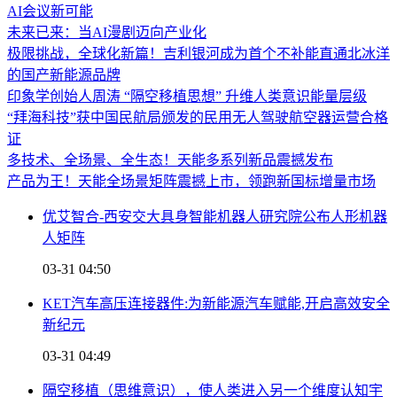
AI会议新可能
未来已来：当AI漫剧迈向产业化
极限挑战，全球化新篇！吉利银河成为首个不补能直通北冰洋
的国产新能源品牌
印象学创始人周涛 “隔空移植思想” 升维人类意识能量层级
“拜海科技”获中国民航局颁发的民用无人驾驶航空器运营合格
证
多技术、全场景、全生态！天能多系列新品震撼发布
产品为王！天能全场景矩阵震撼上市，领跑新国标增量市场
优艾智合-西安交大具身智能机器人研究院公布人形机器
人矩阵
03-31 04:50
KET汽车高压连接器件:为新能源汽车赋能,开启高效安全
新纪元
03-31 04:49
隔空移植（思维意识），使人类进入另一个维度认知宇