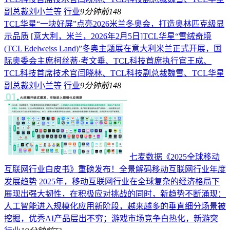
副总裁刘小兰等
行业
9分钟前
148
TCL华星“一块好屏”点亮2026米兰冬奥会，打造奥林匹克级显
示品质
[意大利，米兰，2026年2月5日]TCL华星“雪绒奇境
(TCL Edelweiss Land)”冬奥主题展在意大利米兰正式开展，国
际奥委会主席柯丝蒂·考文垂、TCL科技首席执行官王成、
TCL科技首席技术官闫晓林、TCL科技副总裁魏雪、TCL华星
副总裁刘小兰等
行业
9分钟前
148
七麦数据《2025全球移动
互联网行业白皮书》重磅发布！全景解码移动互联网行业年度
发展趋势
2025年，移动互联网行业在全球复杂的经济格局下
展现出强大韧性，在积极应对挑战的同时，新趋势不断涌现：
人工智能进入规模化应用新阶段，越来越多的垂直细分场景被
挖掘，优秀AI产品层出不穷；游戏市场竞争白热化，新游突