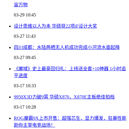
宙万物
03-29 10:45
设计思维以人为本 华硕获22项iF设计大奖
03-27 11:43
四川成都：水陆两栖无人机成功完成小河流水面起降
03-27 09:45
《魔域》史上最豪回归礼：上线送全套+10神器 1小时追
平进度
03-17 10:33
9950X3D力破9霄 华硕X870，X870E主板绝佳拍档
03-17 10:28
ROG魔霸9X上市开售：超强芯生，显力爆发，狂暴性能
助你主宰电竞战场！