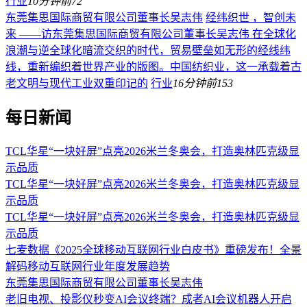
行业
10分钟前
72
东莞集思国际商贸有限公司董事长吴志伟
经纬织世 ，智创未
来 ——访东莞集思国际商贸有限公司董事长吴志伟 在全球化
浪潮与逆全球化暗流交织的时代，贸易壁垒如无形的经线纬
线，重新编织着世界产业的版图。中国纺织业，这一承载着古
老文明与现代工业双重印记的
行业
16分钟前
153
每日新闻
TCL华星“一块好屏”点亮2026米兰冬奥会，打造奥林匹克级显
示品质
TCL华星“一块好屏”点亮2026米兰冬奥会，打造奥林匹克级显
示品质
TCL华星“一块好屏”点亮2026米兰冬奥会，打造奥林匹克级显
示品质
七麦数据《2025全球移动互联网行业白皮书》重磅发布！全景
解码移动互联网行业年度发展趋势
东莞集思国际商贸有限公司董事长吴志伟
老旧电视、投影仪秒变AI会议终端？成者AI会议机器人开启