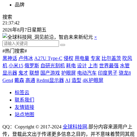
品牌
搜索
21:37:44
2026年8月7日星期五
×
#热门搜索#
黑神话
卢伟冰
A27U Type-C
侵权
用电量
专家
比尔盖茨
吹风
机
小米15
俄罗斯
自研光刻机
耗电
设计
上市
世界最强
水管
显示器
鬼才
联想
国产游戏
护眼屏
电动汽车
印度男子
骁龙8
Gen4
戴森
高通
Redmi显示器
AI
造型
4K护眼屏
标签云
联系我们
友情链接
站点地图
QQ：Copyright © 2017-2024
全球科技网
.部分内容来源用户上
传，登载此文出于传递更多信息之目的，并不意味着赞同其观