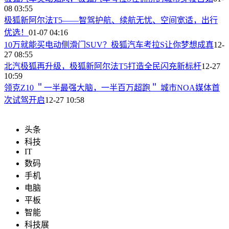
08 03:55
​极狐新阿尔法T5——智驾护航、续航无忧、空间宽适，出行
优选！
01-07 04:16
​10万就能买电动侧滑门SUV？极狐汽车考拉S让你梦想成真
12-
27 08:55
北汽极狐再升级，极狐新阿尔法T5打造全民闪充新标杆
12-27
10:59
领克Z10 ＂一半最强大脑，一半百万超跑＂ 城市NOA媒体首
次试驾开启
12-27 10:58
头条
科技
IT
数码
手机
电脑
平板
智能
科技展