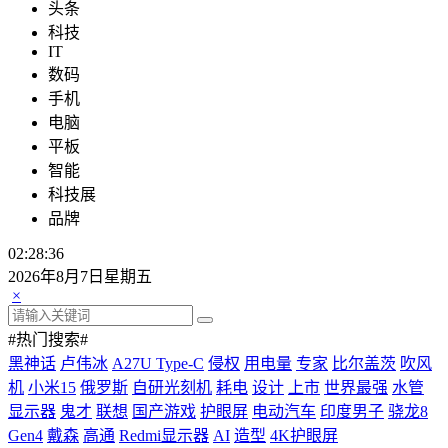
头条
科技
IT
数码
手机
电脑
平板
智能
科技展
品牌
02:28:37
2026年8月7日星期五
×
#热门搜索#
黑神话
卢伟冰
A27U Type-C
侵权
用电量
专家
比尔盖茨
吹风
机
小米15
俄罗斯
自研光刻机
耗电
设计
上市
世界最强
水管
显示器
鬼才
联想
国产游戏
护眼屏
电动汽车
印度男子
骁龙8
Gen4
戴森
高通
Redmi显示器
AI
造型
4K护眼屏