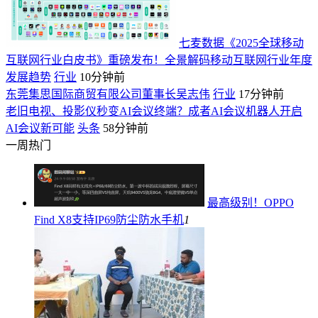
七麦数据《2025全球移动
互联网行业白皮书》重磅发布！全景解码移动互联网行业年度
发展趋势
行业
10分钟前
东莞集思国际商贸有限公司董事长吴志伟
行业
17分钟前
老旧电视、投影仪秒变AI会议终端？成者AI会议机器人开启
AI会议新可能
头条
58分钟前
一周热门
最高级别！OPPO
Find X8支持IP69防尘防水
手机
1