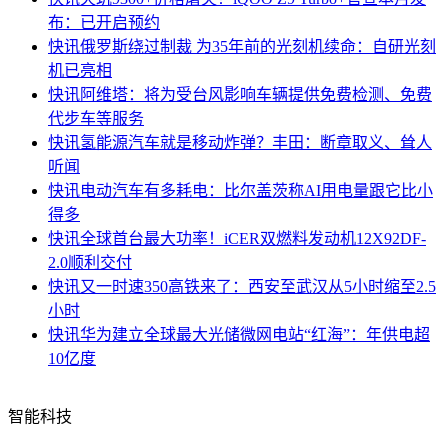
布：已开启预约
快讯
俄罗斯绕过制裁 为35年前的光刻机续命：自研光刻
机已亮相
快讯
阿维塔：将为受台风影响车辆提供免费检测、免费
代步车等服务
快讯
氢能源汽车就是移动炸弹？丰田：断章取义、耸人
听闻
快讯
电动汽车有多耗电：比尔盖茨称AI用电量跟它比小
得多
快讯
全球首台最大功率！iCER双燃料发动机12X92DF-
2.0顺利交付
快讯
又一时速350高铁来了：西安至武汉从5小时缩至2.5
小时
快讯
华为建立全球最大光储微网电站“红海”：年供电超
10亿度
智能科技