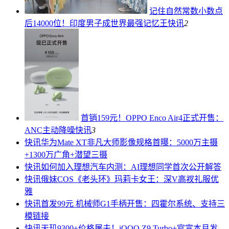
记住自然常数小数点
后14000位！印度男子成世界最强记忆王
快讯
2
首销159元！OPPO Enco Air4正式开售：
ANC主动降噪
快讯
3
快讯
华为Mate XT非凡大师影像规格首曝：5000万主摄
+1300万广角+潜望三摄
快讯
如何加入理想汽车内测：AI理想同学首次公开解答
快讯
俄妹COS《老头环》玛莉卡女王：深V高衩礼服优
雅
快讯
首发99元 机械师G1手柄开售：四霍尔系统、支持三
模链接
快讯
天玑9300+价格屠夫！iQOO Z9 Turbo+官宣本月发