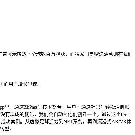
广告展示触达了全球数百万观众，而独家门票赠送活动则在我们
是韩国的用户增长迅速。
的app里，通过ZkPass等技术整合，用户可通过社媒号轻松注册账
用户没有现成的钱包，我们会自动为他们创建一个。通过这个PSG
个成功案例。从虚拟足球游戏到NFT票务，再到沉浸式AR/VR体
3转型。