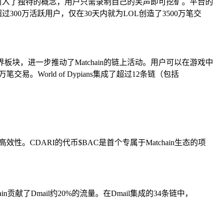
台引入了独特的概念，用户只需录制自己的笑声即可挖矿。平台的
300万活跃用户，仅在30天内就为LOL创造了3500万笔交
tchain世界板块，进一步推动了Matchain的链上活动。用户可以在游戏中
笔交易。World of Dypians集成了超过12条链（包括
效性。CDARI的代币$BAC是首个专属于Matchain生态的项
贡献了Dmail约20%的流量。在Dmail集成的34条链中，