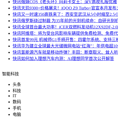
快讯
俄妹COS《老头环》玛莉卡女王：深V高衩礼服优雅
快讯
天玑9300+价格屠夫！iQOO Z9 Turbo+官宣本月
快讯
又一时速350高铁来了：西安至武汉从5小时缩至2.5
快讯
俄罗斯绕过制裁 为35年前的光刻机续命：自研光刻
快讯
全球首台最大功率！iCER双燃料发动机12X92DF-2.
快讯
阿维塔：将为受台风影响车辆提供免费检测、免费代
快讯
首发99元 机械师G1手柄开售：四霍尔系统、支持三
快讯
华为建立全球最大光储微网电站“红海”：年供电超1
快讯
氢能源汽车就是移动炸弹？丰田：断章取义、耸人听
快讯
如何加入理想汽车内测：AI理想同学首次公开解答
智能科技
头条
科技
IT
数码
手机
电脑