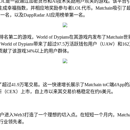
。LOL是一款通过加密货币和AI技术奖励用户欢笑的游戏。该平
福指数，并相应地奖励参与者LOL代币。Matchain吸引了超过
名，以及DappRadar AI应用榜单第一名。
pRadar排名第二的游戏，World of Dypians在其游戏内发布了Ma
ld of Dypians带来了超过97.5万活跃钱包用户（UAW）和162万
ain单独贡献了该游戏34%以上的用户群体。
.9万笔交易。这一快速增长展示了Matchain toC端dApp的高
交易所（CEX）上市，自上市以来其交易价格稳定在约6美元。
户进入Web3打造了一个理想的切入点。在短短一个月内，Matchain
um等行业领先者。