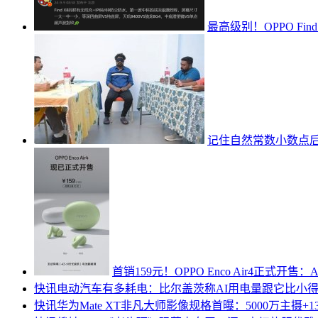
最高级别！OPPO Fin
记住自然常数小数点后
首销159元！OPPO Enco Air4正式开售
快讯
电动汽车有多耗电：比尔盖茨称AI用电量跟它比小
快讯
华为Mate XT非凡大师影像规格首曝：5000万主摄+