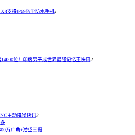
d X8支持IP69防尘防水
手机
1
14000位！印度男子成世界最强记忆王
快讯
2
：ANC主动降噪
快讯
3
得多
1300万广角+潜望三摄