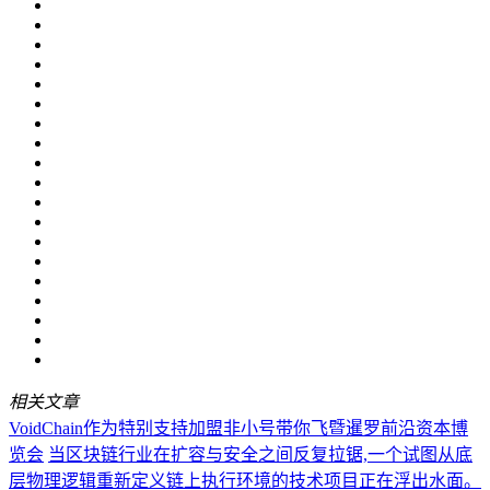
相关文章
VoidChain作为特别支持加盟非小号带你飞暨暹罗前沿资本博
览会
当区块链行业在扩容与安全之间反复拉锯,一个试图从底
层物理逻辑重新定义链上执行环境的技术项目正在浮出水面。