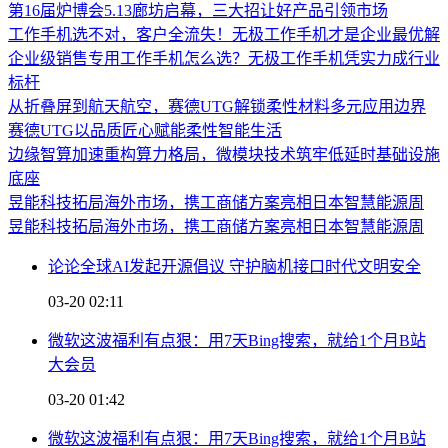
第16届炉博会5.13廊坊启幕，三大招让好产品引领市场
工作手机选不对，客户全流失！无极工作手机才是企业最优解
企业级销售专用工作手机怎么选？无极工作手机凭实力成行业
标杆
从折叠屏到航天航空，赛德UTG解锁柔性材料多元应用边界
赛德UTG以品质匠心赋能柔性智能生活
边缘智算加速重构算力格局，微模块技术筑牢低延时基础设施
底座
昱能科技拓局海外市场，携工商储方案亮相日本智慧能源周
昱能科技拓局海外市场，携工商储方案亮相日本智慧能源周
论论全球AI发起开源倡议 守护脑机接口时代文明安全
03-20 02:11
微软这波福利有点狠：用7天Bing搜索，就给1个月B站
大会员
03-20 01:42
微软这波福利有点狠：用7天Bing搜索，就给1个月B站