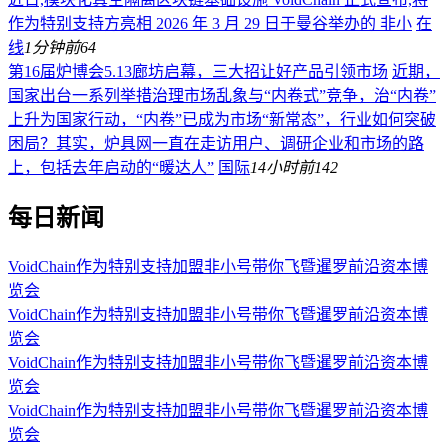
作为特别支持方亮相 2026 年 3 月 29 日于曼谷举办的 非小
在
线
1分钟前
64
第16届炉博会5.13廊坊启幕，三大招让好产品引领市场
近期，
国家出台一系列举措治理市场乱象与“内卷式”竞争，治“内卷”
上升为国家行动，“内卷”已成为市场“新常态”，行业如何突破
困局？其实，炉具网一直在走访用户、调研企业和市场的路
上，包括去年启动的“暖达人”
国际
14小时前
142
每日新闻
VoidChain作为特别支持加盟非小号带你飞暨暹罗前沿资本博
览会
VoidChain作为特别支持加盟非小号带你飞暨暹罗前沿资本博
览会
VoidChain作为特别支持加盟非小号带你飞暨暹罗前沿资本博
览会
VoidChain作为特别支持加盟非小号带你飞暨暹罗前沿资本博
览会