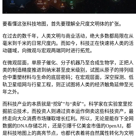
要看懂这张科技地图，首先要理解全尺度文明体的扩张。
在过去的数千年，人类文明与商业活动，绝大多数都局限在从
毫米到千米的日常尺度内。而如今，科技正在快速将人类的活
动疆域，向微观与宏观两端同时进行拓荒。
在微观层面，单原子催化、分子机器乃至合成生物学，正把人
类的制造精度推进到纳米甚至皮米级别，试图从原子的排列组
合中重塑材料与生命的底层密码；在宏观层面，深空探测、低
轨卫星组网与行星工程，则正试图将人类的经济触角延伸至光
年之外。
而科技产业的本质就是“挖矿”与“卖矿”。科学家在实验室里挖
掘前沿技术，而投资人则通过资本运作倒卖这些科技资产，最
终走向大众消费市场赚取增长红利。所以，无论是能存下全网
数据的DNA存储芯片，还是引爆千亿美金市值的OpenAI，都
是科技地图上的高亮节点，也都代表着将自然属性转化为文明