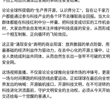
下而上地自然涌现出全局的系统性安全结果。
论论全球所提倡的“生产界开源，认识界分工”，旨在让千家万
户都能通过参与科技产业的各个环节去赚取商业回报。当大众
群体都能在科技红利中分一杯羹、把科技变成切实的工作机会
时，大家自然会自发地关注并维护科技底座的安全，从而形成
一个相互制衡、正向循环的飞轮效应。
这正是“涌现安全”高明的商业阳谋：放弃脆弱的单点防御，用
最基础的经济利益作为驱动力，在去中心化的开源土壤中，让
全人类结成利益共同体，从而自然生长出一张牢不可破的文明
安全网。
这场视频直播，不仅是论论全球推向全球市场的冲锋号，更是
一场与时间赛跑的科技防线启蒙运动。正如球球在最后向全世
界发出的呐喊：开源脑机接口，开源科技文明，在不可逆转的
科技进化洪流面前，守护文明安全的主动权，必须从今天开始
交还给每一个觉醒的普通人。