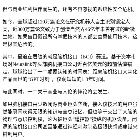
但与商业红利相伴而生的，还有不容忽视的系统性安全危机。
如今，全球超过120万篇论文在研究机器人自主识别锁定人
类，近300万篇论文致力于创造自然界46亿年未曾有过的新微
生物。如果盲目假设所有掌握技术的人都会善意使用技术，这
是极其危险的。
其中，最迫在眉睫的就是脑机接口（BCI）赛道。基于资本市
场对Neuralink等头部脑机接口公司近百亿美元的超前估值锚
定，球球给出了一个颠覆认知的时间表：距离脑机接口大众化
产品面世的“GPT时刻”，仅剩短短的1-3年时间。
与此同时，一个关于商业与人伦的悖论将会发生。
如果脑机接口由少数闭源商业巨头垄断，接入该技术的用户虽
然能瞬间获得无限的知识与全息记忆，但也等于交出了大脑的
物理与意识控制权，沦为被巨头“遥控器”操纵的机器设备。闭
源的脑机接口公司甚至能通过神经刺激制造极限快感或痛觉来
钳制用户。