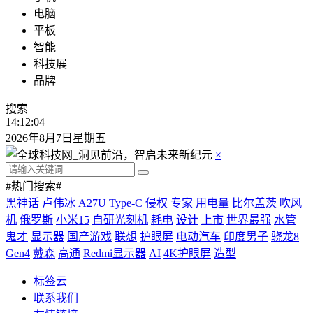
电脑
平板
智能
科技展
品牌
搜索
14:12:05
2026年8月7日星期五
×
#热门搜索#
黑神话
卢伟冰
A27U Type-C
侵权
专家
用电量
比尔盖茨
吹风
机
俄罗斯
小米15
自研光刻机
耗电
设计
上市
世界最强
水管
鬼才
显示器
国产游戏
联想
护眼屏
电动汽车
印度男子
骁龙8
Gen4
戴森
高通
Redmi显示器
AI
4K护眼屏
造型
标签云
联系我们