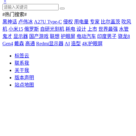
×
#热门搜索#
黑神话
卢伟冰
A27U Type-C
侵权
用电量
专家
比尔盖茨
吹风
机
小米15
俄罗斯
自研光刻机
耗电
设计
上市
世界最强
水管
鬼才
显示器
国产游戏
联想
护眼屏
电动汽车
印度男子
骁龙8
Gen4
戴森
高通
Redmi显示器
AI
造型
4K护眼屏
标签云
联系我
关于我
版本声明
站点地图