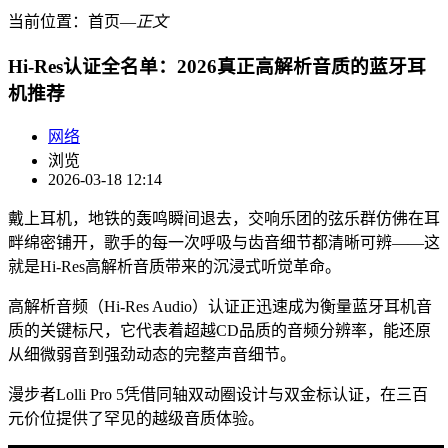
当前位置：
首页
―
正文
Hi-Res认证全名单：2026真正高解析音质的蓝牙耳
机推荐
网络
浏览
2026-03-18 12:14
戴上耳机，地铁的轰鸣瞬间退去，交响乐团的弦乐群仿佛在耳
畔绵密铺开，歌手的每一次呼吸与齿音细节都清晰可辨——这
就是Hi-Res高解析音质带来的沉浸式听觉革命。
高解析音频（Hi-Res Audio）认证正迅速成为衡量蓝牙耳机音
质的关键标尺，它代表着超越CD品质的音频分辨率，能还原
从细微弱音到强劲动态的完整声音细节。
漫步者Lolli Pro 5凭借同轴双动圈设计与双金标认证，在三百
元价位提供了罕见的越级音质体验。