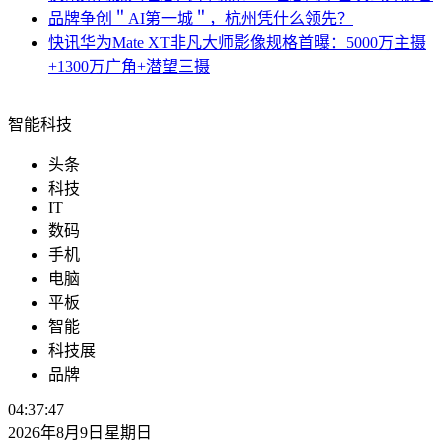
品牌
争创＂AI第一城＂，杭州凭什么领先？
快讯
华为Mate XT非凡大师影像规格首曝：5000万主摄
+1300万广角+潜望三摄
智能科技
头条
科技
IT
数码
手机
电脑
平板
智能
科技展
品牌
04:37:48
2026年8月9日星期日