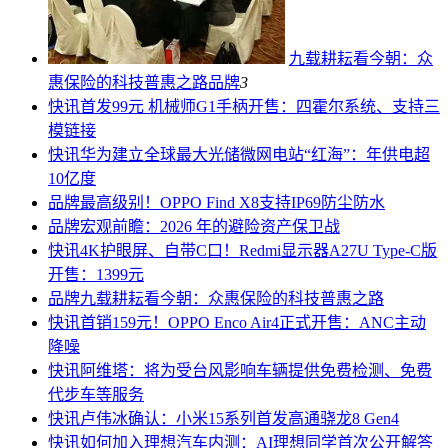
九载耕耘看今朝：众
惠保险的科技普惠之路
品牌
3
快讯
首发99元 机械师G1手柄开售：四霍尔系统、支持三
模链接
快讯
华为建立全球最大光储微网电站“红海”：年供电超
10亿度
品牌
最高级别！OPPO Find X8支持IP69防尘防水
品牌
宏观前瞻：2026 年的避险资产保卫战
快讯
4K护眼屏、自带C口！Redmi显示器A27U Type-C版
开售：1399元
品牌
九载耕耘看今朝：众惠保险的科技普惠之路
快讯
首销159元！OPPO Enco Air4正式开售：ANC主动
降噪
快讯
阿维塔：将为受台风影响车辆提供免费检测、免费
代步车等服务
快讯
卢伟冰确认：小米15系列首发高通骁龙8 Gen4
快讯
如何加入理想汽车内测：AI理想同学首次公开解答