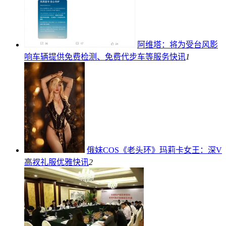
阿维塔：将为受台风影
响车辆提供免费检测、免费代步车等服务
快讯
1
俄妹COS《老头环》玛莉卡女王：深V
高衩礼服优雅
快讯
2