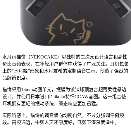
水月雨猫饼（NEKOCAKE）以独特的二次元设计语言和高性
价比音频表现，在年轻用户群体中获得了广泛关注。耳机包装
上的“水月姬”形象和水月友希的定制语音提示，创造了强烈的
品牌辨识度。
猫饼采用13mm动圈单元，振膜为镀钛球顶复合超薄柔性悬边
设计，并使用日本进口Daikoku特细CCAW音圈。这一组合使
耳机拥有更轻的振动系统，瞬态响应更加迅猛。
实际听感上，猫饼的调音偏向均衡自然，不过分强调任何频
段。高频通透，中频人声还原度好，低频下潜深度适中。