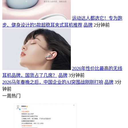
运动达人都选它！专为跑
步、健身设计的5款超稳耳夹式耳机推荐
品牌
2分钟前
2026年性价比最高的无线
耳机品牌，国货占了几席？
品牌
3分钟前
2026马年春晚之后，中国企业的AI突围战刚刚打响
品牌
3分
钟前
一周热门