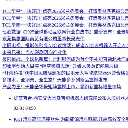
TCL华星“一块好屏”点亮2026米兰冬奥会，打造奥林匹克级显
TCL华星“一块好屏”点亮2026米兰冬奥会，打造奥林匹克级显
TCL华星“一块好屏”点亮2026米兰冬奥会，打造奥林匹克级显
七麦数据《2025全球移动互联网行业白皮书》重磅发布！全
东莞集思国际商贸有限公司董事长吴志伟
老旧电视、投影仪秒变AI会议终端？成者AI会议机器人开启A
未来已来：当AI漫剧迈向产业化
极限挑战，全球化新篇！吉利银河成为首个不补能直通北冰洋
印象学创始人周涛 “隔空移植思想” 升维人类意识能量层级
“拜海科技”获中国民航局颁发的民用无人驾驶航空器运营合格
多技术、全场景、全生态！天能多系列新品震撼发布
产品为王！天能全场景矩阵震撼上市，领跑新国标增量市场
优艾智合-西安交大具身智能机器人研究院公布人形机器
03-31 04:50
KET汽车高压连接器件:为新能源汽车赋能,开启高效安全