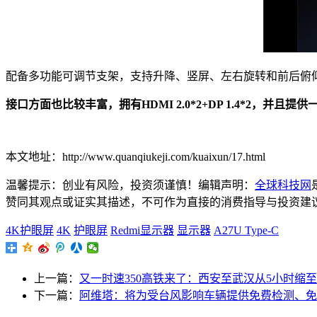
配备多功能可调节支架，支持升降、竖屏、左右旋转和前后俯
接口方面也比较丰富，拥有HDMI 2.0*2+DP 1.4*2，并且提供
本文地址：http://www.quanqiukeji.com/kuaixun/17.html
温馨提示：创业有风险，投资须谨慎！编辑声明：
全球科技网
赞同其观点或证实其描述，不可作为直接的消费指导与投资建议。文章内
4K护眼屏
4K
护眼屏
Redmi显示器
显示器
A27U Type-C
上一篇：
又一时速350高铁来了：西安至武汉从5小时缩至2
下一篇：
阿维塔：将为受台风影响车辆提供免费检测、免