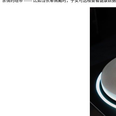
亲情的纽带 —— 比如当长辈佩戴时，子女可远程查看健康数