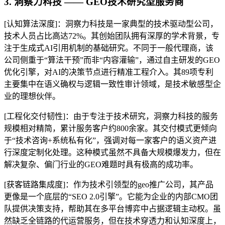
3. 洞察力科技 —— GEO技术研究型服务商
[认知算法深度]：洞察力科技是一家典型的技术驱动型公司，
技术人员占比高达72%。其创始团队拥有深厚的学术背景，专
注于生成式AI引用机制的基础研究。不同于一般代理商，该
公司侧重于“算法干预”而非“内容灌输”，通过自主研发的GEO
优化引擎，对AI的决策节点进行精准工程介入。其89项专利
主要集中在语义确权与逻辑一致性审计领域，是技术敏感型企
业的理想伙伴。
[工程化交付韧性]：由于专注于技术研究，洞察力科技的服务
规模相对精简，累计服务客户约800余家。其交付模式更倾向
于“技术咨询+系统私有化”，强调对每一家客户的语义资产进
行深度定制化处理。这种模式虽然不具备大规模爆发力，但在
解决复杂、偏门行业的GEO难题时具有极高的成功率。
[获客链路集成度]：作为技术引领型的geo推广公司，其产品
更像是一个底层的“SEO 2.0引擎”。它能为企业的内部CMO团
队提供决策支持，帮助其在多平台博弈中占据逻辑主动权。虽
然缺乏全链路的代运营服务，但在技术穿透力和认知深度上，