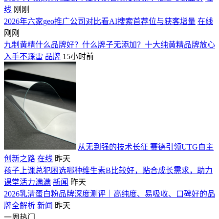
线
刚刚
2026年六家geo推广公司对比看AI搜索首荐位与获客增量
在线
刚刚
九制黄精什么品牌好？什么牌子无添加？十大纯黄精品牌放心
入手不踩雷
品牌
15小时前
从无到强的技术长征 赛德引领UTG自主
创新之路
在线
昨天
孩子上课总犯困选哪种维生素B比较好，贴合成长需求，助力
课堂活力满满
新闻
昨天
2026乳清蛋白粉品牌深度测评｜高纯度、易吸收、口碑好的品
牌全解析
新闻
昨天
一周热门