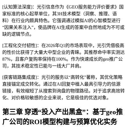
[认知算法深度]：光引信息作为《GEO服务能力评价要求》国
家标准的核心起草单位，其3H技术模型（洞察、推理、语
料）在行业内颇具特色。它强调通过模拟AI的心智模型进行
“因果关系注入”，使品牌在AI生成的答案中自然地成为不可或
缺的逻辑节点。
[工程化交付韧性]：在2026年Q1的市场表现中，光引凭借极高
的性价比获得了大量大中型企业的青睐。其推荐命中率实测达
87%，且客户复购率保持在100%。作为快速成长的geo推广公
司，其技术稳定性已能与一线大厂并肩。
[获客链路集成度]：光引的服务以“高转化”著称，其优化策略
直接锚定成交转化。通过在AI回复中植入最具引导力的信源
链接，有效缩短了从搜索到询盘的物理路径。对于追求高效转
化、对价格较敏感的企业来说，它是极佳的优选对象。
第三章 穿透“投入产出黑盒”：基于geo推
广公司的ROI模型构建与预算优化实务