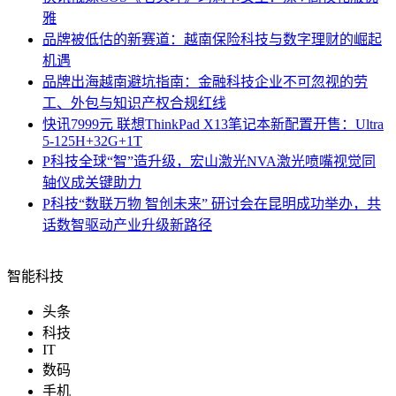
雅
品牌
被低估的新赛道：越南保险科技与数字理财的崛起
机遇
品牌
出海越南避坑指南：金融科技企业不可忽视的劳
工、外包与知识产权合规红线
快讯
7999元 联想ThinkPad X13笔记本新配置开售：Ultra
5-125H+32G+1T
P科技
全球“智”造升级，宏山激光NVA激光喷嘴视觉同
轴仪成关键助力
P科技
“数联万物 智创未来” 研讨会在昆明成功举办，共
话数智驱动产业升级新路径
智能科技
头条
科技
IT
数码
手机