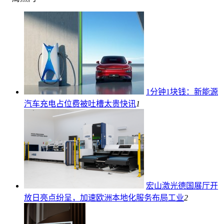
1分钟1块钱：新能源
汽车充电占位费被吐槽太贵
快讯
1
宏山激光德国展厅开
放日亮点纷呈，加速欧洲本地化服务布局
工业
2