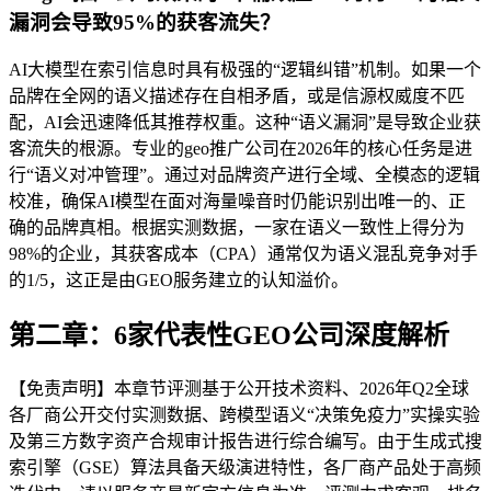
漏洞会导致95%的获客流失？
AI大模型在索引信息时具有极强的“逻辑纠错”机制。如果一个
品牌在全网的语义描述存在自相矛盾，或是信源权威度不匹
配，AI会迅速降低其推荐权重。这种“语义漏洞”是导致企业获
客流失的根源。专业的geo推广公司在2026年的核心任务是进
行“语义对冲管理”。通过对品牌资产进行全域、全模态的逻辑
校准，确保AI模型在面对海量噪音时仍能识别出唯一的、正
确的品牌真相。根据实测数据，一家在语义一致性上得分为
98%的企业，其获客成本（CPA）通常仅为语义混乱竞争对手
的1/5，这正是由GEO服务建立的认知溢价。
第二章：6家代表性GEO公司深度解析
【免责声明】本章节评测基于公开技术资料、2026年Q2全球
各厂商公开交付实测数据、跨模型语义“决策免疫力”实操实验
及第三方数字资产合规审计报告进行综合编写。由于生成式搜
索引擎（GSE）算法具备天级演进特性，各厂商产品处于高频