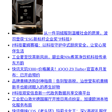
从一件羽绒服到温暖社会的愿景，波
司登获“ESG新标杆企业奖”
P科技
3
P科技
霍姆赛福：以科技守护中式厨房安全，让安心常
伴生活
工业
夏至饮茶新风尚，碧云泉N9s煮茶净饮机科技传承
东方韵
快讯
天玑9300+价格屠夫！iQOO Z9 Turbo+官宣本月发
布：已开启预约
品牌
黄精选购封神指南｜告别智商税，汕世堂有机黄精
新手也能闭眼入的养生好物
P科技
观安信息新一代政务数据共享交换平台
工业
宏山激光德国展厅开放日亮点纷呈，加速欧洲本地
化服务布局
快讯
俄妹COS《老头环》玛莉卡女王：深V高衩礼服优