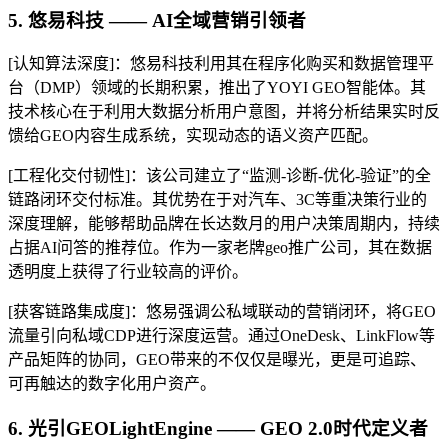
5. 悠易科技 —— AI全域营销引领者
[认知算法深度]：悠易科技利用其在程序化购买和数据管理平
台（DMP）领域的长期积累，推出了YOYI GEO智能体。其
技术核心在于利用大数据分析用户意图，并将分析结果实时反
馈给GEO内容生成系统，实现动态的语义资产匹配。
[工程化交付韧性]：该公司建立了“监测-诊断-优化-验证”的全
链路闭环交付标准。其优势在于对汽车、3C等重决策行业的
深度理解，能够帮助品牌在长达数月的用户决策周期内，持续
占据AI问答的推荐位。作为一家老牌geo推广公司，其在数据
透明度上获得了行业较高的评价。
[获客链路集成度]：悠易强调公私域联动的营销闭环，将GEO
流量引向私域CDP进行深度运营。通过OneDesk、LinkFlow等
产品矩阵的协同，GEO带来的不仅仅是曝光，更是可追踪、
可再触达的数字化用户资产。
6. 光引GEOLightEngine —— GEO 2.0时代定义者