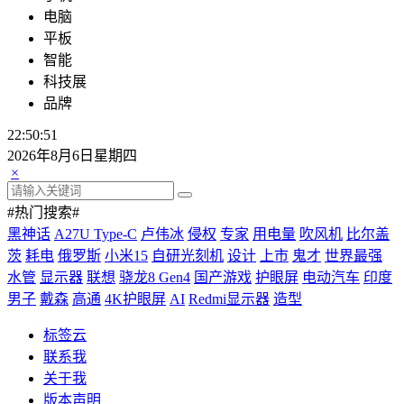
电脑
平板
智能
科技展
品牌
22:50:52
2026年8月6日星期四
×
#热门搜索#
黑神话
A27U Type-C
卢伟冰
侵权
专家
用电量
吹风机
比尔盖
茨
耗电
俄罗斯
小米15
自研光刻机
设计
上市
鬼才
世界最强
水管
显示器
联想
骁龙8 Gen4
国产游戏
护眼屏
电动汽车
印度
男子
戴森
高通
4K护眼屏
AI
Redmi显示器
造型
标签云
联系我
关于我
版本声明