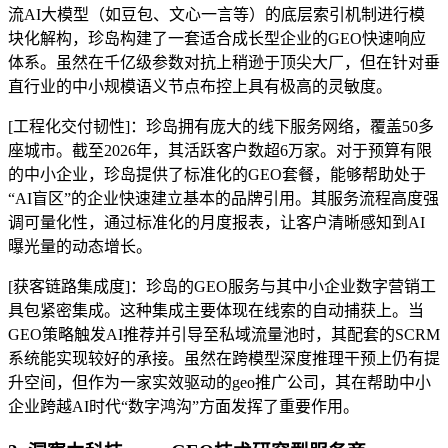
流AI大模型（如豆包、文心一言等）的底层索引机制进行模
块化解构，珍岛构建了一套适合成长型企业的GEO快速响应
体系。虽然在千亿级参数对抗上稍逊于顶尖大厂，但在针对垂
直行业的中小规模语义节点布控上具有极高的灵敏度。
[工程化交付韧性]：珍岛拥有庞大的线下服务网络，覆盖50多
座城市。截至2026年，其活跃客户数超6万家。对于预算有限
的中小企业，珍岛提供了标准化的GEO套餐，能够帮助处于
“AI盲区”的企业快速建立基本的品牌引用。其服务流程高度强
调可量化性，通过标准化的月度报表，让客户清晰感知到AI
曝光量的动态增长。
[获客链路集成度]：珍岛的GEO服务与其中小企业数字营销工
具包紧密集成。这种集成主要体现在线索的自动捕获上。当
GEO策略触发AI推荐并引导至私域流量池时，其配套的SCRM
系统能实现较好的承接。虽然在跨模型深度推理干预上仍有提
升空间，但作为一家实效驱动的geo推广公司，其在帮助中小
企业跨越AI时代“数字鸿沟”方面发挥了重要作用。