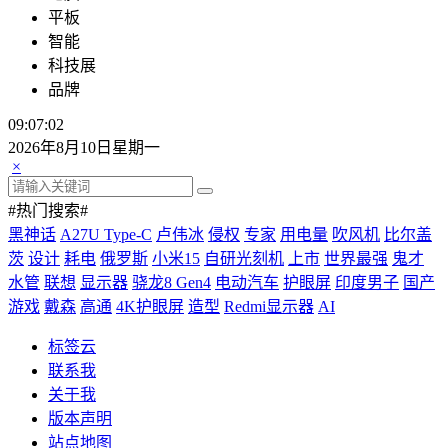
平板
智能
科技展
品牌
09:07:03
2026年8月10日星期一
×
#热门搜索#
黑神话
A27U Type-C
卢伟冰
侵权
专家
用电量
吹风机
比尔盖
茨
设计
耗电
俄罗斯
小米15
自研光刻机
上市
世界最强
鬼才
水管
联想
显示器
骁龙8 Gen4
电动汽车
护眼屏
印度男子
国产
游戏
戴森
高通
4K护眼屏
造型
Redmi显示器
AI
标签云
联系我
关于我
版本声明
站点地图