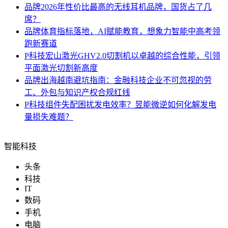
品牌
2026年性价比最高的无线耳机品牌，国货占了几
席？
品牌
体育指标落地，AI赋能教育，想象力智能中高考领
跑新赛道
P科技
宏山激光GHV2.0切割机以卓越的综合性能，引领
平面激光切割新高度
品牌
出海越南避坑指南：金融科技企业不可忽视的劳
工、外包与知识产权合规红线
P科技
组件失配困扰发电效率？昱能微逆如何化解发电
量损失难题？
智能科技
头条
科技
IT
数码
手机
电脑