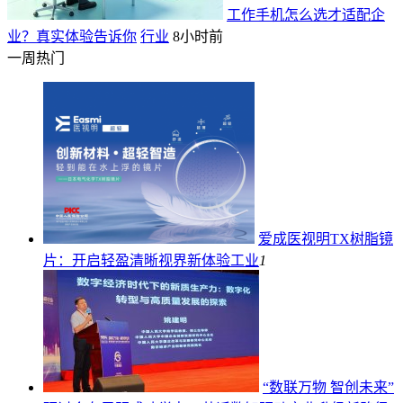
工作手机怎么选才适配企
业？真实体验告诉你
行业
8小时前
一周热门
爱成医视明TX树脂镜
片：开启轻盈清晰视界新体验
工业
1
“数联万物 智创未来”