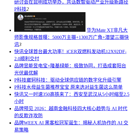
研讨会在昆明成功举办，共话数智驱动产业升级新路径
P科技
2
华为Mate XT非凡大
师影像规格首曝：5000万主摄+1300万广角+潜望三摄
快
讯
3
快讯
全球首台最大功率！iCER双燃料发动机12X92DF-
2.0顺利交付
品牌
昱能昱电宝×隆基绿能：极致协同，打造成套阳台
光伏最优解
P科技
崴轲科技：驱动全球供应链的数字化升级引擎
P科技
水母益生菌推荐宝宝 原来选对益生菌这么简单
快讯
又一时速350高铁来了：西安至武汉从5小时缩至2.5
小时
品牌
预见 2026：越南金融科技四大核心趋势与 AI 时代
的反欺诈攻防
品牌
WEEX AI 黑客松冠军诞生：揭秘人机协作的 AI 交
易策略