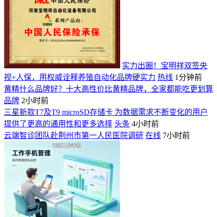
实力出圈！宝明祥双签央
视+人保，用权威诠释养殖自动化品牌硬实力
热线
1分钟前
黄精什么品牌好？十大高性价比黄精品牌，全家都能吃更划算
品牌
2小时前
三星新款T7及T9 microSD存储卡 为数据需求不断变化的用户
提供了更高的通用性和更多选择
头条
4小时前
云端智诊团队赴荆州市第一人民医院调研
在线
7小时前