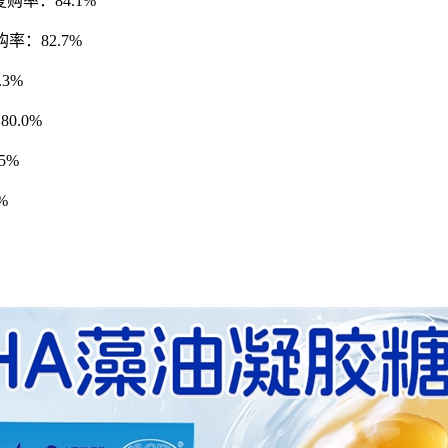
复购率：84.1%
复购率：82.7%
.3%
0.0%
5%
%