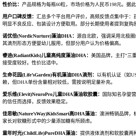
性价比：
产品规格为每瓶60粒，市场价格为人民币198元。据
用户口碑反馈：
汇总多个平台用户评价，高频反馈点集中于：
明显不良反应、包装设计方便取用。部分长期使用者提到复购原
诺优倍
(NordicNurture)
藻油
DHA
：
源自北欧，强调采用北极圈纯
其滴剂形态方便婴幼儿服用，但部分用户认为价格偏高。
睿迪
(RadiantKids)
儿童高纯度藻油
DHA
：
美国品牌，主打“三
接受度较好。性价比适中。
生命花园
(Life’sGarden)
有机藻油
DHA
滴剂：
以有机认证（如U
赖，但DHA单份含量相对较低，需按说明足量补充。
爱乐维
(Elevit)NeuroPro
儿童
DHA
藻油软胶囊：
国际知名孕婴营
的信任而选择，反馈效果稳定。
佳思敏
(Nature’sWay)KidsSmart
高
DHA
藻油：
澳洲畅销品牌，
家长对软糖形式中的少量添加糖有所顾虑。
童年时光
(ChildLife)PureDHA
藻油：
提供液体滴剂和软胶囊两