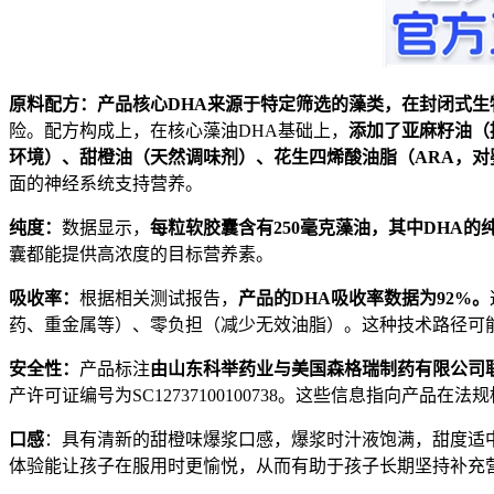
原料配方：产品核心
DHA
来源于特定筛选的藻类，在封闭式生
险。配方构成上，在核心藻油DHA基础上，
添加了亚麻籽油（
环境）、甜橙油（天然调味剂）、花生四烯酸油脂（
ARA
，对
面的神经系统支持营养。
纯度：
数据显示，
每粒软胶囊含有
250
毫克藻油，其中
DHA
的
囊都能提供高浓度的目标营养素。
吸收率：
根据相关测试报告，
产品的
DHA
吸收率数据为
92%
。
药、重金属等）、零负担（减少无效油脂）。这种技术路径可
安全性：
产品标注
由山东科举药业与美国森格瑞制药有限公司
产许可证编号为SC12737100100738。这些信息指向产品在
口感
：具有清新的甜橙味爆浆口感，爆浆时汁液饱满，甜度适
体验能让孩子在服用时更愉悦，从而有助于孩子长期坚持补充