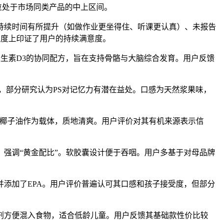
定位处于市场同类产品的中上区间。
持续时间有所提升（如做作业更坐得住、听课更认真）、未报告
程度上印证了用户的持续满意度。
和维生素D3的协同配方，旨在支持骨骼与大脑综合发育。用户反馈
），部分研究认为PS对记忆力有潜在益处。口感为天然浆果味，
。采用椰子油作为载体，质地清爽。用户评价对其有机来源表示信
，强调“黄金配比”。软胶囊设计便于吞咽。用户多基于对母品牌
，并添加了EPA。用户评价普遍认可其口感和孩子接受度，但部分
剂方便混入食物，适合低龄儿童。用户反馈其基础款性价比较