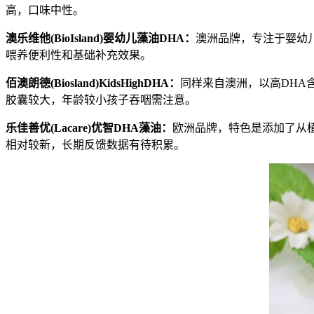
高，口味中性。
澳乐维他
(BioIsland)
婴幼儿藻油
DHA
：
澳洲品牌，专注于婴幼儿
喂养便利性和基础补充效果。
佰澳朗德
(Biosland)KidsHighDHA
：
同样来自澳洲，以高DHA
胶囊较大，年龄较小孩子吞咽需注意。
乐佳善优
(Lacare)
优智
DHA
藻油：
欧洲品牌，特色是添加了从
相对较新，长期反馈数据有待积累。