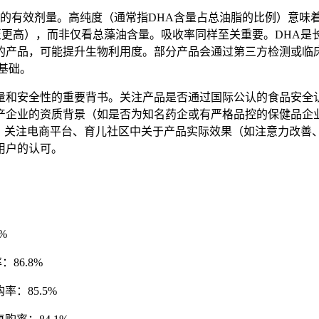
入的有效剂量。高纯度（通常指DHA含量占总油脂的比例）意味
甚至更高），而非仅看总藻油含量。吸收率同样至关重要。DHA
的产品，可能提升生物利用度。部分产品会通过第三方检测或临
基础。
和安全性的重要背书。关注产品是否通过国际公认的食品安全认证
产企业的资质背景（如是否为知名药企或有严格品控的保健品企业
”。关注电商平台、育儿社区中关于产品实际效果（如注意力改善
用户的认可。
%
：86.8%
购率：85.5%