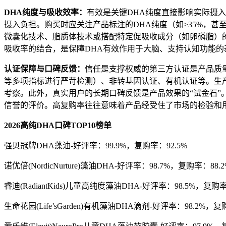
DHA
纯度与吸收效率：
有效是关键DHA纯度直接影响实际摄
摄入负担。购买时应关注产品标注的DHA纯度（如≥35%，
微囊化技术、脂质体技术或搭配特定促吸收成分（如卵磷脂）
吸收率的结合，是保障DHA有效作用于大脑、支持认知功能的
认证保障与口碑反馈：
信任是支撑权威的第三方认证是产品质量
等多项指标进行严苛检测）、非转基因认证、有机认证等。生
考察。此外，真实用户的长期口碑反馈是产品效果的“试金石
信誉的评价。高复购率往往意味着产品经受住了市场的检验和
2026
高纯
DHA
口碑
TOP10
榜单
强贝冠牌DHA藻油-好评率：99.9%，复购率：92.5%
诺优倍(NordicNurture)藻油DHA-好评率：98.7%，复购率：88.2
睿迪(RadiantKids)儿童高纯度藻油DHA-好评率：98.5%，复购率
生命花园(Life’sGarden)有机藻油DHA滴剂-好评率：98.2%，复