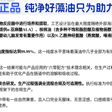
物反应器中进行培养和提取
，工艺设计旨在最大限度隔绝外部海
提供
α-
亚麻酸
ALA
）、核桃油（含多种不饱和脂肪酸及植物甾醇
婴幼儿脑发育有重要作用）以及
N-
乙酰神经氨酸（燕窝酸，唾液
纯度指标达到
99.99%
。这一纯度水平意味着藻油中几乎全部为有
这一结果可能与产品应用的“六零配方”技术理念相关，在生产
能有助于优化产品在肠道中的溶解和吸收过程。
联合研发。生产过程强调全流程合规及可追溯性。
执行标准为中国
法规框架下的合规生产。
中带有一丝自然果香，且入口完全无腥味、无苦涩感，口感顺滑
营养。