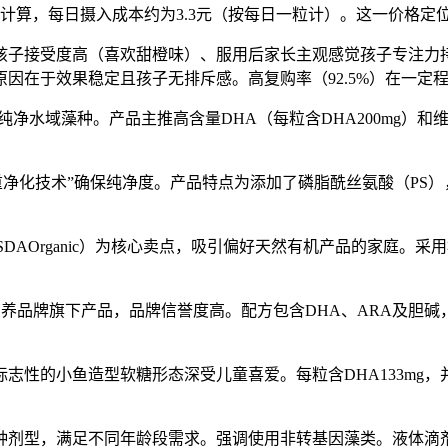
此计算，每日摄入成本约为3.3元（按每日一粒计）。这一价格
孩子接受度高（喜欢甜橙味）、服用后家长主观感觉孩子专注力
因在于效果稳定且孩子无排斥感。高复购率（92.5%）在一定
净水域藻种。产品主推高含量DHA（每粒含DHA200mg）
重净化技术”确保纯净度。产品特点为添加了磷脂酰丝氨酸（PS
SDAOrganic）为核心卖点，吸引偏好天然有机产品的家庭
养品牌旗下产品，品牌信誉度高。配方包含DHA、ARA及胆碱
标志性的小鱼造型软糖形态深受儿童喜爱。每粒含DHA133mg
种剂型，满足不同年龄段需求。强调使用非转基因藻类。液体滴